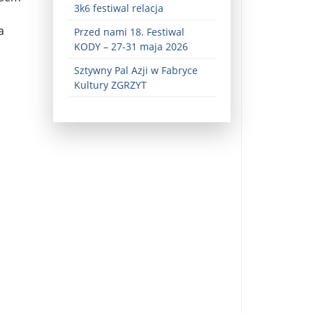
3k6 festiwal relacja
a
Przed nami 18. Festiwal
KODY – 27-31 maja 2026
Sztywny Pal Azji w Fabryce
Kultury ZGRZYT
ez zaangażowania ...
fiary ...
Zaproszenie na wystawę: „Uciec z piekła” ...
u potrzebne są historyczne śledztwa ...
s ...
Gintautas Paluckas odchodz ...