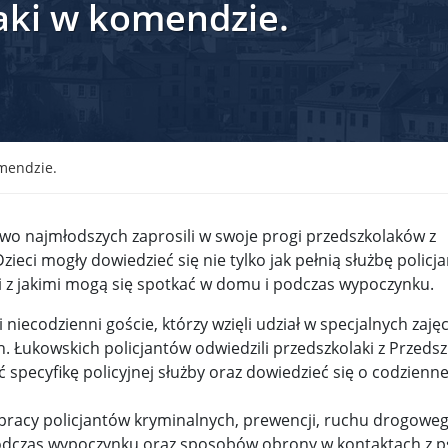
aki w komendzie.
krain ...
TSUE uderza w plan Giorgii Meloni, by odsyłać imig ...
S ...
Nowa metoda walki z kłusownictwem. Nosorożcom wstr ...
lc ...
Sondaż na Węgrzech: Viktor Orbán ma powody do niep ...
 ...
Nieznane tajemnice Powstania Warszawskiego. Jan Oł ...
mendzie.
me ...
Salwador: Prezydent będzie mógł rządzić do śmierci ...
two najmłodszych zaprosili w swoje progi przedszkolaków z
l ...
Donald Trump zaostrza wojnę celną z Kanadą. Biały ...
Wo
ieci mogły dowiedzieć się nie tylko jak pełnią służbę policja
mi z jakimi mogą się spotkać w domu i podczas wypoczynku.
 ...
Demokraci uczą się nowego języka. Wzorują się na D ...
niecodzienni goście, którzy wzięli udział w specjalnych zaję
eat ...
Sondaż: Czy Powstanie Warszawskie było potrzebne i ...
Łukowskich policjantów odwiedzili przedszkolaki z Przedsz
t ...
Wanda Traczyk-Stawska: Szczucie dziś na Niemców to ...
 specyfikę policyjnej służby oraz dowiedzieć się o codzienne
rsz ...
Kard. Konrad Krajewski o słowach „Polska dla Polak ...
o pracy policjantów kryminalnych, prewencji, ruchu drogowe
podczas wypoczynku oraz sposobów obrony w kontaktach z 
nce ...
Urszula Rusecka z PiS krytykuje Grzegorza Brauna. ...