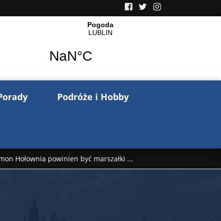
Porady
Podróże i Hobby
mon Hołownia powinien być marszałki ...
nów pisze o wojnie na Ukrainie. Wspo ...
..