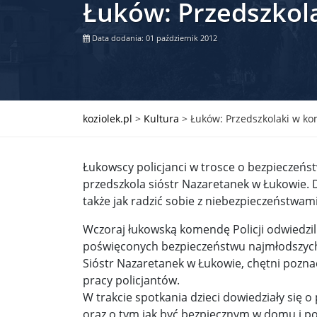
Łuków: Przedszkol
Władimir Putin po ultimatum Donalda Trumpa: U
Data dodania: 01 październik 2012
Przemysław Czarnek ujawnia, z jakimi partiami Pi
Są wyniki rekrytacji na SGGW. Uczelnia będzie wa
Były prezydent Korei Płd. nie dał się przesłuchać.
koziolek.pl
>
Kultura
>
Łuków: Przedszkolaki w ko
Robert Wilson nie żyje. Pracował z Lady Gagą, To
Łukowscy policjanci w trosce o bezpieczeńs
Pierwszy kraj UE zakazuje eksportu broni do Izrae
przedszkola sióstr Nazaretanek w Łukowie. Dz
także jak radzić sobie z niebezpieczeństwa
Okrągły stół na Białorusi? Przeciwnicy Łukaszenki
Wczoraj łukowską komendę Policji odwiedzili 
Grażyna Torbicka: Kocham kino, ale kocham też t
poświęconych bezpieczeństwu najmłodszych. 
Estera Flieger: Nie znoszę dyskusji o sensie Pows
Sióstr Nazaretanek w Łukowie, chętni poznać
pracy policjantów.
Michał Szułdrzyński: Z popiołów aż do chmur. Wa
W trakcie spotkania dzieci dowiedziały się 
oraz o tym jak być bezpiecznym w domu i 
Karol Nawrocki zakończył prace nad strukturą ka