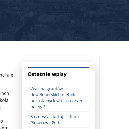
jna Rosji z Ukrainą. Dzień 1254 ...
Ostatnie wpisy
nci ale
Wycena gruntów
ciach
deweloperskich metodą
kola
pozostałościową – na czym
j
polega?
5 czerwca startuje – Kino
Najstarsza muzyka świata ...
go
Plenerowe Perła
psem