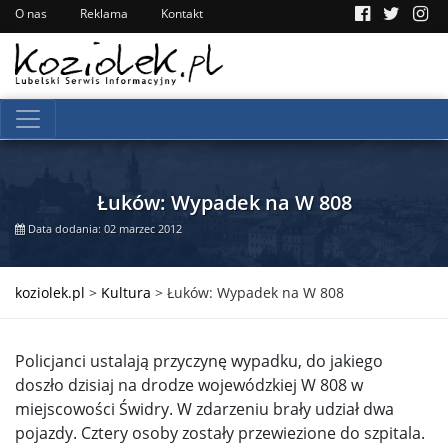
O nas
Reklama
Kontakt
Łuków: Wypadek na W 808
Data dodania: 02 marzec 2012
koziolek.pl
>
Kultura
>
Łuków: Wypadek na W 808
Policjanci ustalają przyczynę wypadku, do jakiego
doszło dzisiaj na drodze wojewódzkiej W 808 w
miejscowości Świdry. W zdarzeniu brały udział dwa
pojazdy. Cztery osoby zostały przewiezione do szpitala.