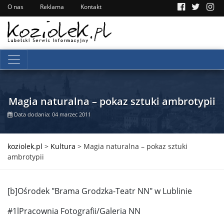
O nas
Reklama
Kontakt
Magia naturalna – pokaz sztuki ambrotypii
Data dodania: 04 marzec 2011
koziolek.pl
>
Kultura
>
Magia naturalna – pokaz sztuki
ambrotypii
[b]Ośrodek "Brama Grodzka-Teatr NN" w Lublinie
#1lPracownia Fotografii/Galeria NN