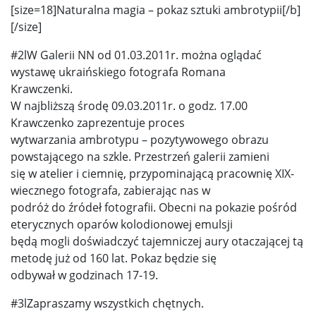
[size=18]Naturalna magia – pokaz sztuki ambrotypii[/b]
[/size]
#2lW Galerii NN od 01.03.2011r. można oglądać
wystawę ukraińskiego fotografa Romana
Krawczenki.
W najbliższą środę 09.03.2011r. o godz. 17.00
Krawczenko zaprezentuje proces
wytwarzania ambrotypu – pozytywowego obrazu
powstającego na szkle. Przestrzeń galerii zamieni
się w atelier i ciemnię, przypominającą pracownię XIX-
wiecznego fotografa, zabierając nas w
podróż do źródeł fotografii. Obecni na pokazie pośród
eterycznych oparów kolodionowej emulsji
będą mogli doświadczyć tajemniczej aury otaczającej tą
metodę już od 160 lat. Pokaz będzie się
odbywał w godzinach 17-19.
#3lZapraszamy wszystkich chętnych.