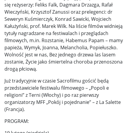
się reżyserzy: Feliks Falk, Dagmara Drzazga, Rafał
Wieczyński, Krzysztof Zanussi oraz prelegenci: dr
Seweryn Kuśmierczyk, Konrad Sawicki, Wojciech
Kałużyński, prof. Marek Wilk. Na liście filmów widnieją
tytuły nagradzane na festiwalach i przeglądach
filmowych, m.in. Rozstanie, Habemus Papam – mamy
papieża, Wymyk, Joanna, Melancholia, Popiełuszko.
Wolność jest w nas, Bez jednego drzewa las lasem
zostanie, Życie jako śmiertelna choroba przenoszona
drogą płciową.
Już tradycyjnie w czasie Sacrofilmu gościć będą
przedstawiciele festiwalu filmowego – „Popoli e
religioni” z Terni (Włochy) i po raz pierwszy
organizatorzy MFF „Pokój i pojednanie” – z La Salette
(Francja).
PROGRAM:
19 lutego (niedziela)