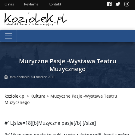
O nas
Reklama
Kontakt
Muzyczne Pasje -Wystawa Teatru
Muzycznego
Data dodania: 04 marzec 2011
koziolek.pl
>
Kultura
>
Muzyczne Pasje -Wystawa Teatru
Muzycznego
#1L[size=18][b]Muzyczne pasje[/b] [/size]
[b]Muzyczne pasje to cykl wystaw fotografii, kostiumów