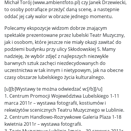
Michał Torój (www.ambientfoto.pl) czy Janek Drzewiecki,
to osoby potrafiące przeżyć daną scenę, a następnie
oddać jej cały walor w obrazie jednego momentu.
Polecamy ekspozycje widzom dobrze znającym
spektakle prezentowane przez lubelski Teatr Muzyczny,
jak i osobom, które jeszcze nie miały okazji zawitać do
podziemi budynku przy ulicy Skłodowskiej 5. Mamy
nadzieję, że wybór zdjęć z najlepszych niezwykle
barwnych sztuk zachęci niezdecydowanych do
uczestnictwa w tak innym i nietypowym, jak na obecne
czasy obszarze lubelskiego życia kulturalnego.
[u][b]Wystawy te można odwiedzać w:[/b][/u]
1. Centrum Promocji Województwa Lubelskiego 1-11
marca 2011r – wystawa fotografii, kostiumów i
rekwizytów scenicznych Teatru Muzycznego w Lublinie.
2. Centrum Handlowo-Rozrywkowe Galeria Plaza 1-18
kwietnia 2011r – wystawa fotografii.
3. Teatr Muzyczny w Lublinie 1maja – 30 czerwca 2011r