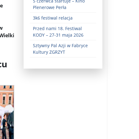
5 czerwca startuje – Kino
ne
Plenerowe Perła
3k6 festiwal relacja
ów
Przed nami 18. Festiwal
Wielki
KODY – 27-31 maja 2026
Sztywny Pal Azji w Fabryce
Kultury ZGRZYT
cu
ez zaangażowania ...
fiary ...
Zaproszenie na wystawę: „Uciec z piekła” ...
u potrzebne są historyczne śledztwa ...
s ...
Gintautas Paluckas odchodz ...