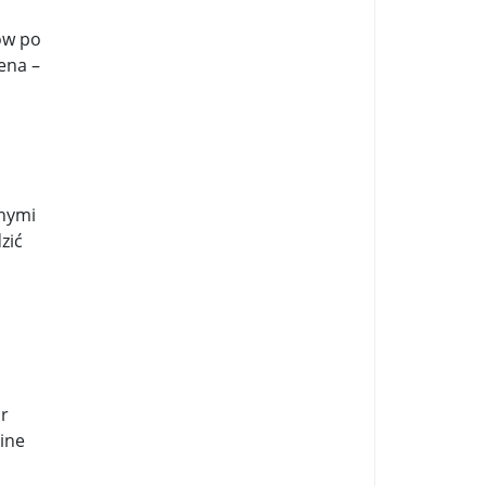
ków po
ena –
anymi
zić
r
ine