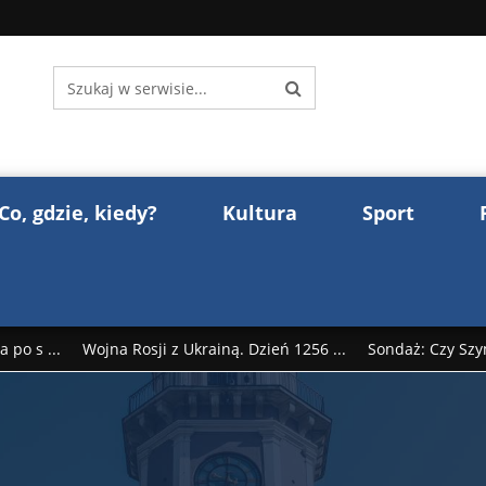
Co, gdzie, kiedy?
Kultura
Sport
 po s ...
Wojna Rosji z Ukrainą. Dzień 1256 ...
Sondaż: Czy Szy
rump reaguje na słowa Dmitrija Miedwiediew ...
Donald Trump z
śl ...
Polak premierem Litwy? Robert Duchniewicz na krótk ...
zy TV ...
ABW zatrzymała szpiega. „Dopadniemy każdego. Racze .