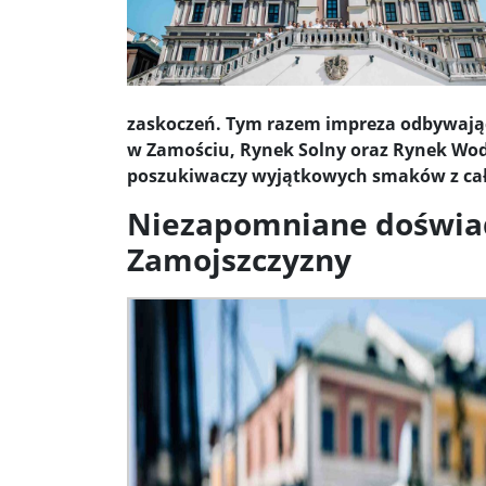
Donald Trump żąda porozumienia, które zakończ
Sławomir Mentzen: Migracja legalna również jest
zaskoczeń. Tym razem impreza odbywając
Dni Konia Arabskiego 2025 – pasja, tradycja i prz
w Zamościu, Rynek Solny oraz Rynek Wodn
poszukiwaczy wyjątkowych smaków z całe
Zełenski chciał rozmawiać z Nawrockim. Ukraina l
Niezapomniane doświad
Presja na Izrael rośnie. Kolejny kraj G7 zapowiad
Zamojszczyzny
Powstanie to nie jest zamknięta karta historii ...
Walka z okupantem, walka z ogniem ...
Ratune
Zaproszenie. Spacer z historią: „Warszawa ślada
Cyniczne współczucie dla ofiar ...
Socjaliści w 
Leszek Miller wieszczy koniec Polski 2050. „Szym