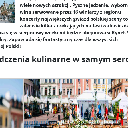
wiele nowych atrakcji. Pyszne jedzenie, wybor
y woj ...
wina serwowane przez 16 winiarzy z regionu i
Świat u stóp Trumpa. Negocjuj albo płać 50 proc. ...
koncerty największych gwiazd polskiej sceny to
 pr ...
Radioaktywne gniazdo os odkryto w dawnych zakładac ...
zaledwie kilka z czekających na festiwalowicz
a się w sierpniowy weekend będzie obejmowała Rynek 
y ...
Ciężka noc w Kijowie. Rosja dwa razy uderzała z po ...
y. Zapowiada się fantastyczny czas dla wszystkich
j Polski!
ic ...
Donaldowi Trumpowi udało się zapobiec wojnie. Cła ...
czenia kulinarne w samym ser
a ...
Sensy Powstania Warszawskiego ...
Nie ma patriotyzmu b
Wspólnota w chwili ciszy ...
Perspektywa świadka, perspektywa o
k wśród ceglanych murów ...
Gazowe Imperium Warszawy ...
mi ...
Wielka Brytania: Lesbijka została arcybiskupem. Pi ...
Kom
konspiracji ...
Kolejne kontrowersje wokół RARS. Po zmianie preze
on ...
Powstańcy w Skierniewicach ...
Dymisja premiera Litwy. 