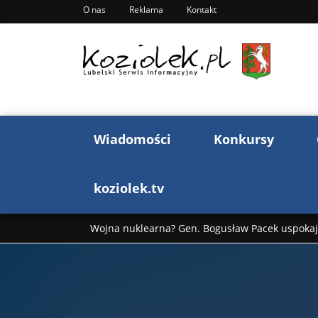
O nas
Reklama
Kontakt
Wiadomości
Konkursy
koziolek.tv
Wojna nuklearna? Gen. Bogusław Pacek uspokaja
Wojna Rosji z Ukrainą. Dzień 1255 ...
Donald T
„Ciao, Goethe!”: Jacek Cygan w podróży do Włoch 
Bogusław Chrabota: Błazeństwa Andrzeja Dudy c