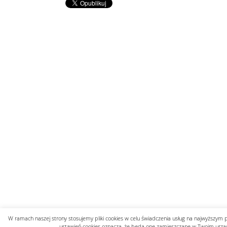
W ramach naszej strony stosujemy pliki cookies w celu świadczenia usług na najwyższym 
ustawień cookies oznacza, że będą one zamieszczane w Twoim urzą