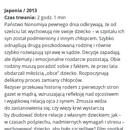
Japonia / 2013
Czas trwania:
2 godz. 1 min
Państwo Nonomiya pewnego dnia odkrywają, że od
sześciu lat wychowują nie swoje dziecko – w szpitalu ich
syn został podmieniony z innym chłopcem. Szybko
odnajdują drugą poszkodowaną rodzinę i równie
szybko rozwiązują sprawę w sądzie. Decyzje zapadają,
ale dylematy i emocjonalne rozdarcie pozostają. Obie
rodziny muszą poradzić sobie z faktem, że przez lata
obdarzali miłością „obce” dziecko. Rozpoczynają
delikatny proces zamiany chłopców.
Reżyser przekuwa historię rodem z pierwszych stron
gazet w mądrą, wzruszającą refleksję nad ojcostwem
i wyjątkową relacją ojca z synem. Zmusza widza
do zastanowienia się, czy więzy krwi wystarczą
by zbudować dobre relacje z własnym dzieckiem; jak –
w czasach pośpiechu, nadmiernych wymagań i stresu –
wychowywać dziecko, aby było szczęśliwe? Film spotkał