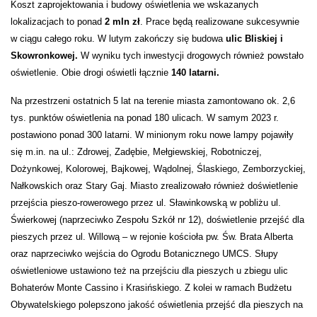
Koszt zaprojektowania i budowy oświetlenia we wskazanych
lokalizacjach to ponad
2 mln zł
. Prace będą realizowane sukcesywnie
w ciągu całego roku. W lutym zakończy się budowa
ulic Bliskiej i
Skowronkowej.
W wyniku tych inwestycji drogowych również powstało
oświetlenie. Obie drogi oświetli łącznie
140 latarni.
Na przestrzeni ostatnich 5 lat na terenie miasta zamontowano ok.
2,6
tys. punktów oświetlenia
na ponad
180 ulicach
.
W samym
2023 r.
postawiono ponad 300 latarni. W minionym roku nowe lampy pojawiły
się m.in. na ul.: Zdrowej, Zadębie, Mełgiewskiej, Robotniczej,
Dożynkowej, Kolorowej, Bajkowej, Wądolnej, Ślaskiego, Zemborzyckiej,
Nałkowskich oraz Stary Gaj. Miasto zrealizowało również doświetlenie
przejścia pieszo-rowerowego przez ul. Sławinkowską w pobliżu ul.
Świerkowej (naprzeciwko Zespołu Szkół nr 12), doświetlenie przejść dla
pieszych przez ul. Willową – w rejonie kościoła pw. Św. Brata Alberta
oraz naprzeciwko wejścia do Ogrodu Botanicznego UMCS. Słupy
oświetleniowe ustawiono też na przejściu dla pieszych u zbiegu ulic
Bohaterów Monte Cassino i Krasińskiego. Z kolei w ramach Budżetu
Obywatelskiego polepszono jakość oświetlenia przejść dla pieszych na