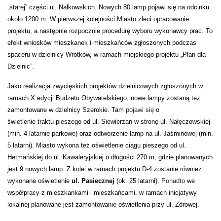
„starej” części
ul. Nałkowskich
.
Nowych 80 lamp pojawi się na odcinku
około 1200 m. W pierwszej kolejności Miasto zleci opracowanie
projektu, a następnie rozpocznie procedur
ę
wyboru wykonawcy prac.
To
efekt wniosków mieszkanek i mieszkańców zgłoszonych podczas
spaceru w dzielnicy Wrotków, w ramach miejskiego projektu „Plan dla
Dzielnic”.
Jako realizacja
zwycięskich projektów dzielnicowych
zgłoszonych w
ramach X edycji Budżetu Obywatelskiego, nowe lampy zostan
ą też
zamontowane
w dzielnicy Szerokie. Tam
pojawi się
o
świetlenie traktu pieszego od
ul. Siewierzan
w stronę ul. Nałęczowskiej
(min. 4 latarnie parkowe) oraz odtworzenie lamp na
ul. Jaśminowej
(min.
5 latarni)
.
Miasto w
ykona
też
oświetleni
e
ciągu pieszego
od ul.
Hetmańskiej do ul. Kawaleryjskiej
o długości 270 m
,
gdzie planowanych
jest 9 nowych lamp.
Z kolei w
ramach projektu D-4 zostanie również
wykonane oświetlenie
ul. Pasiecznej
(ok. 25 latarni).
Ponadto
we
współpracy z mieszkankami i mieszkańcami, w ramach inicjatywy
lokalnej planowane jest zamontowanie oświetlenia przy
ul. Zdrowej.