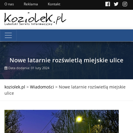
O nas
Reklama
Kontakt
Nowe latarnie rozświetlą miejskie ulice
Data dodania: 01 luty 2024
koziolek.pl
>
Wiadomości
>
Nowe latarnie rozświetlą miejskie
ulice