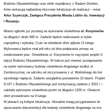
Budżetu Obywatelskiego oraz efekt
współpracy z Radami Dzielnic,
które wskazują najbardziej
kluczowe lokalizacje do realizacji –
mówi
Artur Szymczyk, Zastępca Prezydenta Miasta Lublin ds. Inwestycji
i Rozwoju.
Miasto ogłosiło już przetarg na wykonanie oświetlenia
ul. Kosynierów
na długości około 900 m. Zadanie będzie realizowane w trybie
zaprojektuj i wybuduj. Czas na składanie ofert upływa 13 lutego.
Wykonawca będzie miał pół roku od dnia podpisania umowy na
zrealizowanie prac. Oświetlenie ul. Kosynierów to zwycięski projekt X
edycji Budżetu Obywatelskiego. W trakcie jest
również postępowanie
na wybór wykonawcy budowy oświetlenia drogowego wzdłuż
ul.
Zemborzyckiej,
na odcinku od skrzyżowania z ul. Wolińskiego do linii
wysokiego napięcia. Zadanie uwzględnia postawienie 15 latarni. Projekt
D-107 z Budżetu Obywatelskiego jest kontynuacją zadania z 2022 r.
i
zakłada
wykonanie oświetlenia jezdni na długości 1250 m. Otwarcie
ofert przewidziano na 9 lutego.
W planach są kolejne lokalizacje. Aktualnie trwają przygotowania
do
opracowania dokumentacji dla budowy oświetlenie drogowego na tzw.