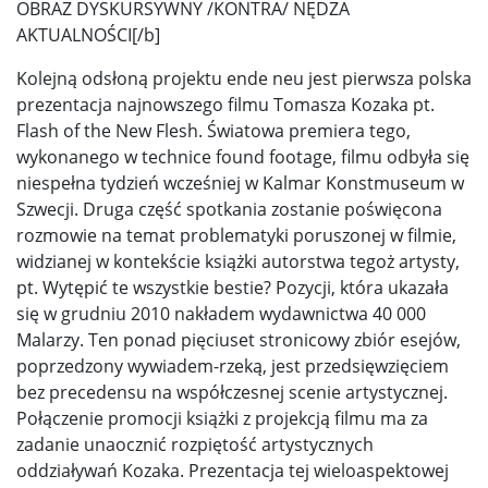
OBRAZ DYSKURSYWNY /KONTRA/ NĘDZA
AKTUALNOŚCI[/b]
Kolejną odsłoną projektu ende neu jest pierwsza polska
prezentacja najnowszego filmu Tomasza Kozaka pt.
Flash of the New Flesh. Światowa premiera tego,
wykonanego w technice found footage, filmu odbyła się
niespełna tydzień wcześniej w Kalmar Konstmuseum w
Szwecji. Druga część spotkania zostanie poświęcona
rozmowie na temat problematyki poruszonej w filmie,
widzianej w kontekście książki autorstwa tegoż artysty,
pt. Wytępić te wszystkie bestie? Pozycji, która ukazała
się w grudniu 2010 nakładem wydawnictwa 40 000
Malarzy. Ten ponad pięciuset stronicowy zbiór esejów,
poprzedzony wywiadem-rzeką, jest przedsięwzięciem
bez precedensu na współczesnej scenie artystycznej.
Połączenie promocji książki z projekcją filmu ma za
zadanie unaocznić rozpiętość artystycznych
oddziaływań Kozaka. Prezentacja tej wieloaspektowej