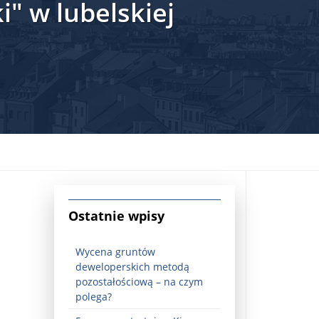
" w lubelskiej
jna Rosji z Ukrainą. Dzień 1254 ...
Ostatnie wpisy
Wycena gruntów
deweloperskich metodą
pozostałościową – na czym
Najstarsza muzyka świata ...
polega?