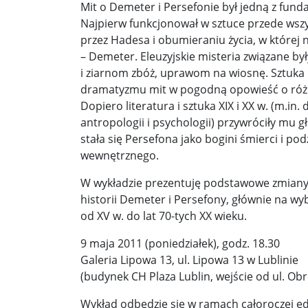
Mit o Demeter i Persefonie był jedną z fund
Najpierw funkcjonował w sztuce przede wszys
Donald Trump żąda porozumienia, które zakończ
przez Hadesa i obumieraniu życia, w której 
– Demeter. Eleuzyjskie misteria związane by
Sławomir Mentzen: Migracja legalna również jest
i ziarnom zbóż, uprawom na wiosnę. Sztuka 
Dni Konia Arabskiego 2025 – pasja, tradycja i prz
dramatyzmu mit w pogodną opowieść o różn
Dopiero literatura i sztuka XIX i XX w. (m.in. 
Zełenski chciał rozmawiać z Nawrockim. Ukraina l
antropologii i psychologii) przywróciły mu 
stała się Persefona jako bogini śmierci i po
Presja na Izrael rośnie. Kolejny kraj G7 zapowiad
wewnętrznego.
Powstanie to nie jest zamknięta karta historii ...
W wykładzie prezentuję podstawowe zmiany 
Walka z okupantem, walka z ogniem ...
Ratune
historii Demeter i Persefony, głównie na w
od XV w. do lat 70-tych XX wieku.
Zaproszenie. Spacer z historią: „Warszawa ślada
9 maja 2011 (poniedziałek), godz. 18.30
Cyniczne współczucie dla ofiar ...
Socjaliści w 
Galeria Lipowa 13, ul. Lipowa 13 w Lublinie
(budynek CH Plaza Lublin, wejście od ul. O
Leszek Miller wieszczy koniec Polski 2050. „Szym
Wykład odbędzie się w ramach całoroczej edy