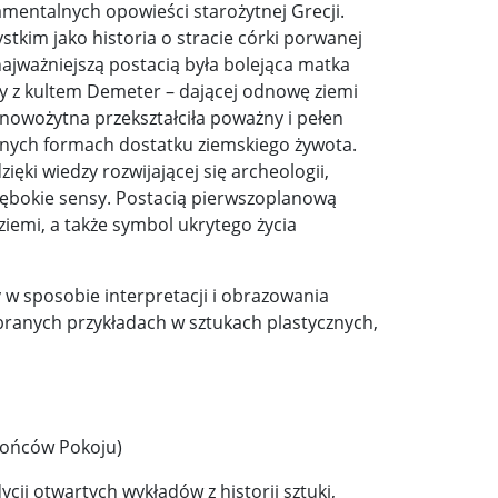
amentalnych opowieści starożytnej Grecji.
tkim jako historia o stracie córki porwanej
y woj ...
Świat u stóp Trumpa. Negocjuj albo płać 50 proc. ...
najważniejszą postacią była bolejąca matka
ły z kultem Demeter – dającej odnowę ziemi
 pr ...
Radioaktywne gniazdo os odkryto w dawnych zakładac ...
nowożytna przekształciła poważny i pełen
y ...
Ciężka noc w Kijowie. Rosja dwa razy uderzała z po ...
ych formach dostatku ziemskiego żywota.
dzięki wiedzy rozwijającej się archeologii,
ic ...
Donaldowi Trumpowi udało się zapobiec wojnie. Cła ...
głębokie sensy. Postacią pierwszoplanową
dziemi, a także symbol ukrytego życia
a ...
Sensy Powstania Warszawskiego ...
Nie ma patriotyzmu b
Wspólnota w chwili ciszy ...
Perspektywa świadka, perspektywa o
w sposobie interpretacji i obrazowania
k wśród ceglanych murów ...
Gazowe Imperium Warszawy ...
ybranych przykładach w sztukach plastycznych,
mi ...
Wielka Brytania: Lesbijka została arcybiskupem. Pi ...
Kom
konspiracji ...
Kolejne kontrowersje wokół RARS. Po zmianie preze
brońców Pokoju)
on ...
Powstańcy w Skierniewicach ...
Dymisja premiera Litwy. 
cji otwartych wykładów z historii sztuki,