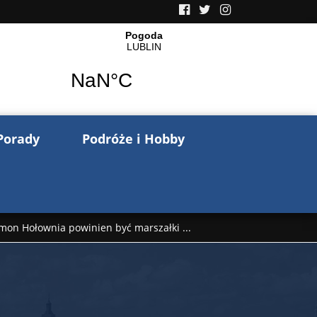
Porady
Podróże i Hobby
mon Hołownia powinien być marszałki ...
nów pisze o wojnie na Ukrainie. Wspo ...
..