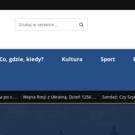
Co, gdzie, kiedy?
Kultura
Sport
 po s ...
Wojna Rosji z Ukrainą. Dzień 1256 ...
Sondaż: Czy Szy
rump reaguje na słowa Dmitrija Miedwiediew ...
Donald Trump z
śl ...
Polak premierem Litwy? Robert Duchniewicz na krótk ...
zy TV ...
ABW zatrzymała szpiega. „Dopadniemy każdego. Racze .