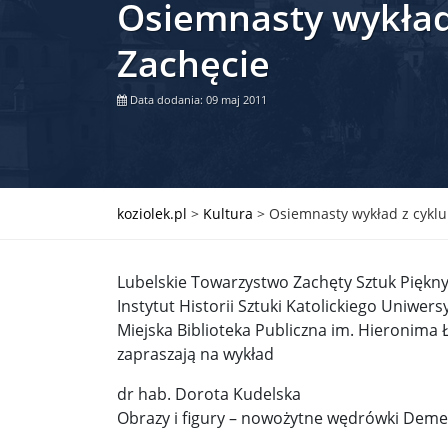
Osiemnasty wykład 
Władimir Putin po ultimatum Donalda Trumpa: U
Zachęcie
Przemysław Czarnek ujawnia, z jakimi partiami Pi
Data dodania: 09 maj 2011
Są wyniki rekrytacji na SGGW. Uczelnia będzie wa
Były prezydent Korei Płd. nie dał się przesłuchać.
Robert Wilson nie żyje. Pracował z Lady Gagą, To
koziolek.pl
>
Kultura
>
Osiemnasty wykład z cyklu 
Pierwszy kraj UE zakazuje eksportu broni do Izrae
Lubelskie Towarzystwo Zachęty Sztuk Piękn
Okrągły stół na Białorusi? Przeciwnicy Łukaszenki
Instytut Historii Sztuki Katolickiego Uniwer
Grażyna Torbicka: Kocham kino, ale kocham też t
Miejska Biblioteka Publiczna im. Hieronima 
zapraszają na wykład
Estera Flieger: Nie znoszę dyskusji o sensie Pows
dr hab. Dorota Kudelska
Michał Szułdrzyński: Z popiołów aż do chmur. Wa
Obrazy i figury – nowożytne wędrówki Demet
Karol Nawrocki zakończył prace nad strukturą ka