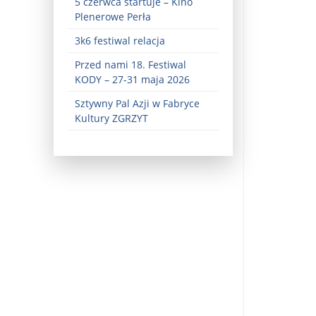
5 czerwca startuje – Kino
Plenerowe Perła
3k6 festiwal relacja
Przed nami 18. Festiwal
KODY – 27-31 maja 2026
Sztywny Pal Azji w Fabryce
Kultury ZGRZYT
ez zaangażowania ...
fiary ...
Zaproszenie na wystawę: „Uciec z piekła” ...
u potrzebne są historyczne śledztwa ...
s ...
Gintautas Paluckas odchodz ...