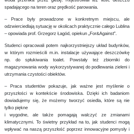
woda przenika przez glebę. Rejestrowali też ilość deszczu
spadającego na teren oraz prędkość parowania.
– Prace były prowadzone w konkretnym miejscu, ale
odzwierciedlają sytuację w okolicach praktycznie całego Lublina
– opowiada prof. Grzegorz Łagód, opiekun „For&Against”.
Studenci opracowali potem najkorzystniejszy układ budynków,
w którym rozmieścili m.in. instalacje używające deszczówkę
np. do spłukiwania toalet. Powstały też zbiorniki do
magazynowania wody wykorzystywanej do podlewania zieleni i
utrzymania czystości obiektów.
– Praca studentów pokazuje, jak ważne jest myślenie o
przyszłości w kontekście środowiska. Dzięki ich badaniom
dowiadujemy się, że możemy tworzyć osiedla, które są nie
tylko piękne
i wygodne, ale także pomagają walczyć ze zmianami
klimatycznymi. To świetny przykład na to, jak studenci mogą
wpływać na naszą przyszłość poprzez innowacyjne pomysły i