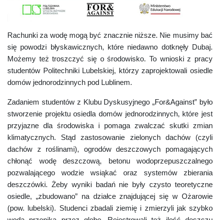
Rachunki za wodę mogą być znacznie niższe. Nie musimy bać
się powodzi błyskawicznych, które niedawno dotknęły Dubaj.
Możemy też troszczyć się o środowisko. To wnioski z pracy
studentów Politechniki Lubelskiej, którzy zaprojektowali osiedle
domów jednorodzinnych pod Lublinem.
Zadaniem studentów z Klubu Dyskusyjnego „For&Against” było
stworzenie projektu osiedla domów jednorodzinnych, które jest
przyjazne dla środowiska i pomaga zwalczać skutki zmian
klimatycznych. Stąd zastosowanie zielonych dachów (czyli
dachów z roślinami), ogrodów deszczowych pomagających
chłonąć wodę deszczową, betonu wodoprzepuszczalnego
pozwalającego wodzie wsiąkać oraz systemów zbierania
deszczówki. Żeby wyniki badań nie były czysto teoretyczne
osiedle, „zbudowano” na działce znajdującej się w Ożarowie
(pow. lubelski). Studenci zbadali ziemię i zmierzyli jak szybko