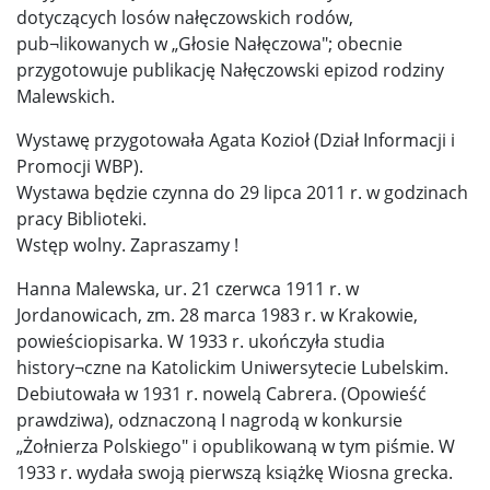
dotyczących losów nałęczowskich rodów,
pub¬likowanych w „Głosie Nałęczowa"; obecnie
przygotowuje publikację Nałęczowski epizod rodziny
Malewskich.
Wystawę przygotowała Agata Kozioł (Dział Informacji i
Promocji WBP).
Wystawa będzie czynna do 29 lipca 2011 r. w godzinach
pracy Biblioteki.
Wstęp wolny. Zapraszamy !
Hanna Malewska, ur. 21 czerwca 1911 r. w
Jordanowicach, zm. 28 marca 1983 r. w Krakowie,
powieściopisarka. W 1933 r. ukończyła studia
history¬czne na Katolickim Uniwersytecie Lubelskim.
Debiutowała w 1931 r. nowelą Cabrera. (Opowieść
prawdziwa), odznaczoną I nagrodą w konkursie
„Żołnierza Polskiego" i opublikowaną w tym piśmie. W
1933 r. wydała swoją pierwszą książkę Wiosna grecka.