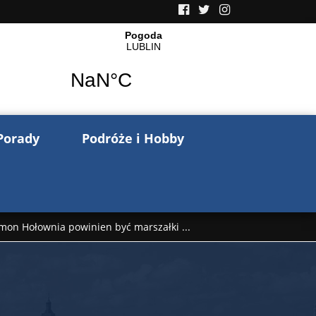
Porady
Podróże i Hobby
mon Hołownia powinien być marszałki ...
nów pisze o wojnie na Ukrainie. Wspo ...
..