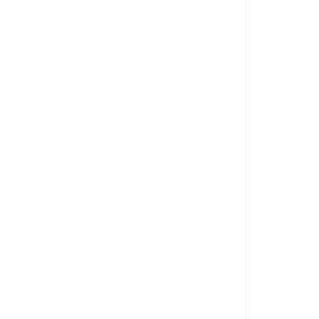
...
.