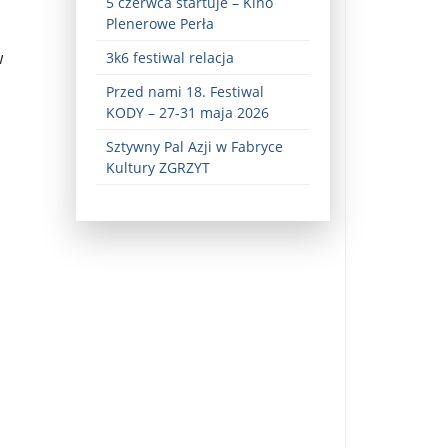
5 czerwca startuje – Kino
Plenerowe Perła
w
3k6 festiwal relacja
Przed nami 18. Festiwal
KODY – 27-31 maja 2026
Sztywny Pal Azji w Fabryce
Kultury ZGRZYT
ez zaangażowania ...
fiary ...
Zaproszenie na wystawę: „Uciec z piekła” ...
u potrzebne są historyczne śledztwa ...
s ...
Gintautas Paluckas odchodz ...