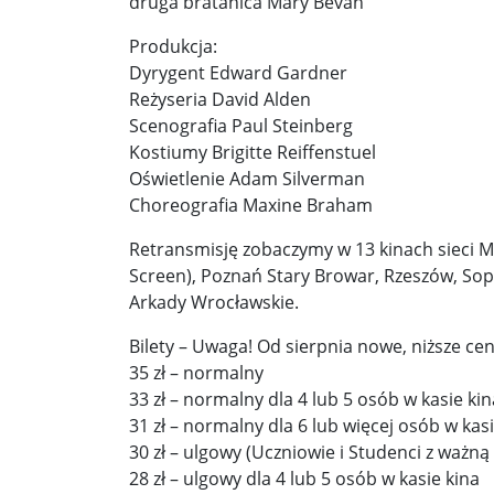
druga bratanica Mary Bevan
Pobić Niemców u siebie ...
Powstańcy prascy 
Produkcja:
Nowe wytyczne dla pacjentów onkologicznych. W
Dyrygent Edward Gardner
Donald Trump starł się w internecie z byłym pre
Reżyseria David Alden
Scenografia Paul Steinberg
Elektrownia Powiśle: energia dla walczącej Wars
Kostiumy Brigitte Reiffenstuel
Oświetlenie Adam Silverman
Kapelusz w błocie ...
Korea Południowa zainwe
Choreografia Maxine Braham
Brazylia udziela Stanom Zjednoczonym lekcji de
Retransmisję zobaczymy w 13 kinach sieci Mu
Screen), Poznań Stary Browar, Rzeszów, So
Donieck bez wody i z fekaliami za oknem. Ale z ro
Arkady Wrocławskie.
Sondaż: Stary czy nowy premier? Jeden polityk z 
Bilety – Uwaga! Od sierpnia nowe, niższe cen
Sondaż: Andrzej Duda – prezydent wszystkich Po
35 zł – normalny
33 zł – normalny dla 4 lub 5 osób w kasie kin
Kolejne zapowiedzi uznania państwa palestyński
31 zł – normalny dla 6 lub więcej osób w kasi
30 zł – ulgowy (Uczniowie i Studenci z ważną
Ozzy Osbourne żegnany jak król heavy metalu ..
28 zł – ulgowy dla 4 lub 5 osób w kasie kina