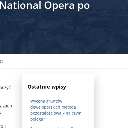
 National Opera po
e!
jna Rosji z Ukrainą. Dzień 1254 ...
Ostatnie wpisy
aczyć
Wycena gruntów
kazach
deweloperskich metodą
z
pozostałościową – na czym
Najstarsza muzyka świata ...
polega?
oli