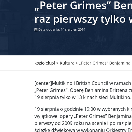
„Peter Grimes” Ben
Władimir Putin po ultimatum Donalda Trumpa: U
raz pierwszy tylko 
Przemysław Czarnek ujawnia, z jakimi partiami Pi
Data dodania: 14 sierpień 2014
Są wyniki rekrytacji na SGGW. Uczelnia będzie wa
Były prezydent Korei Płd. nie dał się przesłuchać.
Robert Wilson nie żyje. Pracował z Lady Gagą, To
koziolek.pl
>
Kultura
>
„Peter Grimes” Benjamina B
Pierwszy kraj UE zakazuje eksportu broni do Izrae
[center]Multikino i British Council w ramach
Okrągły stół na Białorusi? Przeciwnicy Łukaszenki
„Peter Grimes”. Operę Benjamina Brittena z
Grażyna Torbicka: Kocham kino, ale kocham też t
19 sierpnia tylko w 13 kinach sieci Multikino.
Estera Flieger: Nie znoszę dyskusji o sensie Pows
19 sierpnia o godzinie 19:00 w wybranych ki
wyjątkowej opery „Peter Grimes” Benjamina B
Michał Szułdrzyński: Z popiołów aż do chmur. Wa
pierwszy od 2009 roku na scenie i po raz p
ścieżkę dźwiękową w wykonaniu Orkiestry En
Karol Nawrocki zakończył prace nad strukturą ka