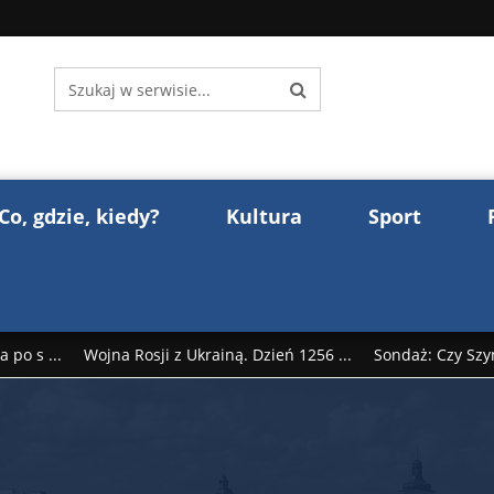
Co, gdzie, kiedy?
Kultura
Sport
 po s ...
Wojna Rosji z Ukrainą. Dzień 1256 ...
Sondaż: Czy Szy
rump reaguje na słowa Dmitrija Miedwiediew ...
Donald Trump z
śl ...
Polak premierem Litwy? Robert Duchniewicz na krótk ...
zy TV ...
ABW zatrzymała szpiega. „Dopadniemy każdego. Racze .