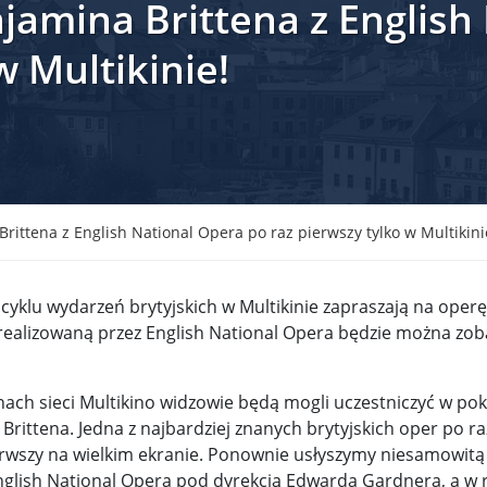
jamina Brittena z English
krain ...
TSUE uderza w plan Giorgii Meloni, by odsyłać imig ...
w Multikinie!
S ...
Nowa metoda walki z kłusownictwem. Nosorożcom wstr ...
lc ...
Sondaż na Węgrzech: Viktor Orbán ma powody do niep ...
 ...
Nieznane tajemnice Powstania Warszawskiego. Jan Oł ...
me ...
Salwador: Prezydent będzie mógł rządzić do śmierci ...
rittena z English National Opera po raz pierwszy tylko w Multikini
l ...
Donald Trump zaostrza wojnę celną z Kanadą. Biały ...
Wo
 cyklu wydarzeń brytyjskich w Multikinie zapraszają na operę
 ...
Demokraci uczą się nowego języka. Wzorują się na D ...
realizowaną przez English National Opera będzie można zob
eat ...
Sondaż: Czy Powstanie Warszawskie było potrzebne i ...
t ...
Wanda Traczyk-Stawska: Szczucie dziś na Niemców to ...
nach sieci Multikino widzowie będą mogli uczestniczyć w po
rittena. Jedna z najbardziej znanych brytyjskich oper po ra
rsz ...
Kard. Konrad Krajewski o słowach „Polska dla Polak ...
ierwszy na wielkim ekranie. Ponownie usłyszymy niesamowitą
glish National Opera pod dyrekcją Edwarda Gardnera, a w r
nce ...
Urszula Rusecka z PiS krytykuje Grzegorza Brauna. ...