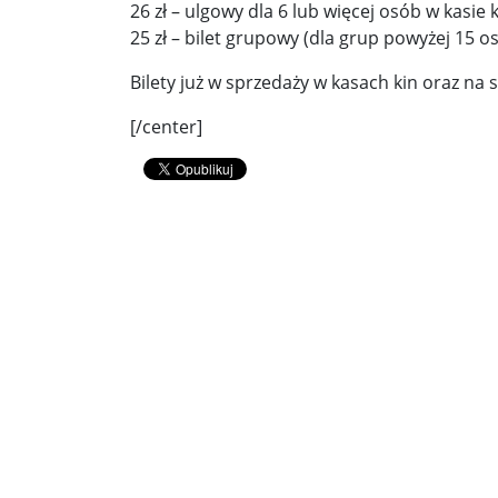
Démarche podczas przemówienia Walentyny Mat
26 zł – ulgowy dla 6 lub więcej osób w kasie 
25 zł – bilet grupowy (dla grup powyżej 15 os
„Złamane tabu”. Wobec Izraela padły oskarżenia o
Bilety już w sprzedaży w kasach kin oraz na 
10 najsilniejszych, odnotowanych trzęsień ziemi.
[/center]
Bronisław Komorowski: Wypowiedź Szymona Hoło
Wiceszef MSWiA Czesław Mroczek o podpaleniac