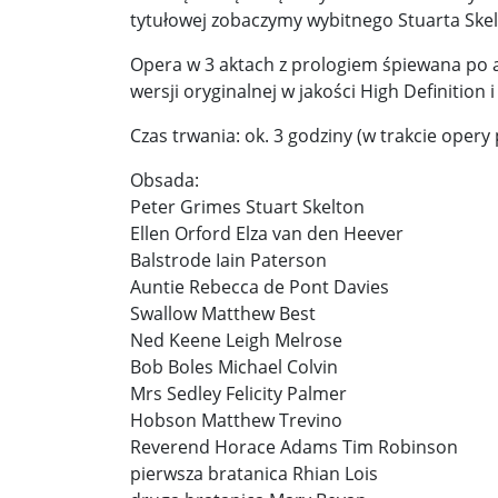
tytułowej zobaczymy wybitnego Stuarta Skel
Donald Trump żąda porozumienia, które zakończ
Opera w 3 aktach z prologiem śpiewana po 
wersji oryginalnej w jakości High Definition 
Sławomir Mentzen: Migracja legalna również jest
Czas trwania: ok. 3 godziny (w trakcie opery
Dni Konia Arabskiego 2025 – pasja, tradycja i prz
Obsada:
Zełenski chciał rozmawiać z Nawrockim. Ukraina l
Peter Grimes Stuart Skelton
Presja na Izrael rośnie. Kolejny kraj G7 zapowiad
Ellen Orford Elza van den Heever
Balstrode Iain Paterson
Powstanie to nie jest zamknięta karta historii ...
Auntie Rebecca de Pont Davies
Swallow Matthew Best
Walka z okupantem, walka z ogniem ...
Ratune
Ned Keene Leigh Melrose
Zaproszenie. Spacer z historią: „Warszawa ślada
Bob Boles Michael Colvin
Mrs Sedley Felicity Palmer
Cyniczne współczucie dla ofiar ...
Socjaliści w 
Hobson Matthew Trevino
Reverend Horace Adams Tim Robinson
Leszek Miller wieszczy koniec Polski 2050. „Szym
pierwsza bratanica Rhian Lois