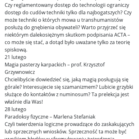
Czy reglamentowany dostęp do technologii ograniczy
dostęp do cudów techniki tylko dla najbogatszych? Czy
może techniki o których mowa u transhumanistów
posłużą do gnębienia obywateli? Warto przyjrzeć się
niektórym dalekosiężnym skutkom podpisania ACTA –
co może się stać, a dotąd było uważane tylko za teorię
spiskową.
21 lutego
Magia pasterzy karpackich – prof. Krzysztof
Grzywnowicz
Chcielibyście dowiedzieć się, jaką magią posługują się
górale? Interesujecie się szamanizmem? Lubicie grzybki
służące do kontaktów z numinosum? Ta prelekcja jest
właśnie dla Was!
28 lutego
Paradoksy fizyczne – Marlena Stefaniak
Czyli twierdzenia logiczne prowadzące do zaskakujących
lub sprzecznych wniosków. Sprzeczność ta może być
wynikiem błędów w sformułowaniu twierdzenia,