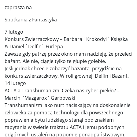
zaprasza na
Spotkania z Fantastyką
7 lutego
Konkurs Zwierzaczkowy – Barbara `Krokodyl` Księska
& Daniel `Delfin` Furlepa
Zawsze gdy patrzę przez okno mam nadzieję, że przeleci
bażant. Ale nie, ciągle tylko te głupie gołębie.
Jeśli jednak chcecie zobaczyć bażanta, przyjdźcie na
konkurs zwierzaczkowy. W roli głównej: Delfin i Bażant.
14 lutego
ACTA a Transhumanizm: Czeka nas cyber-piekło? –
Marcin `Mazgarox` Garbowski
Transhumanizm jako nurt naciskający na doskonalenie
człowieka za pomocą technologii dla powszechnego
poprawienia bytu ludzkiego stanął pod znakiem
zapytania w świetle traktatu ACTA i jemu podobnych
odgórnych ustaleń na poziomie ponadpaństwowym.