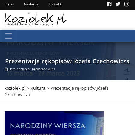
O nas
Reklama
Kontakt
Prezentacja rękopisów Józefa Czechowicza
Data dodania: 14 marzec 2023
koziolek.pl
>
Kultura
>
Prezentacja rękopisów Józefa
Czechowicza