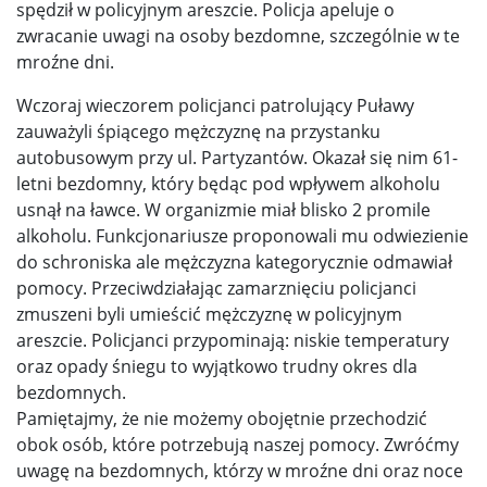
spędził w policyjnym areszcie. Policja apeluje o
zwracanie uwagi na osoby bezdomne, szczególnie w te
mroźne dni.
Wczoraj wieczorem policjanci patrolujący Puławy
zauważyli śpiącego mężczyznę na przystanku
autobusowym przy ul. Partyzantów. Okazał się nim 61-
letni bezdomny, który będąc pod wpływem alkoholu
usnął na ławce. W organizmie miał blisko 2 promile
alkoholu. Funkcjonariusze proponowali mu odwiezienie
do schroniska ale mężczyzna kategorycznie odmawiał
pomocy. Przeciwdziałając zamarznięciu policjanci
zmuszeni byli umieścić mężczyznę w policyjnym
areszcie. Policjanci przypominają: niskie temperatury
oraz opady śniegu to wyjątkowo trudny okres dla
bezdomnych.
Pamiętajmy, że nie możemy obojętnie przechodzić
obok osób, które potrzebują naszej pomocy. Zwróćmy
uwagę na bezdomnych, którzy w mroźne dni oraz noce