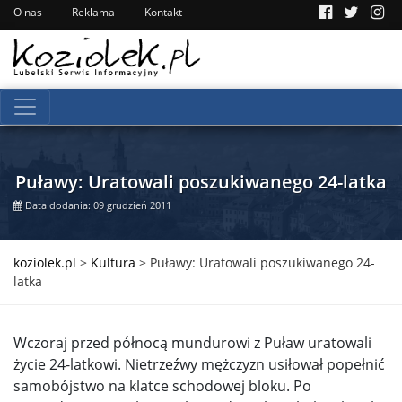
O nas
Reklama
Kontakt
Puławy: Uratowali poszukiwanego 24-latka
Data dodania: 09 grudzień 2011
koziolek.pl
>
Kultura
>
Puławy: Uratowali poszukiwanego 24-
latka
Wczoraj przed północą mundurowi z Puław uratowali
życie 24-latkowi. Nietrzeźwy mężczyzn usiłował popełnić
samobójstwo na klatce schodowej bloku. Po