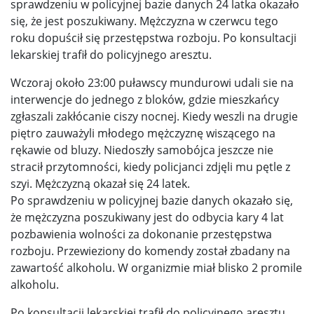
sprawdzeniu w policyjnej bazie danych 24 latka okazało
się, że jest poszukiwany. Mężczyzna w czerwcu tego
roku dopuścił się przestępstwa rozboju. Po konsultacji
lekarskiej trafił do policyjnego aresztu.
Wczoraj około 23:00 puławscy mundurowi udali sie na
interwencje do jednego z bloków, gdzie mieszkańcy
zgłaszali zakłócanie ciszy nocnej. Kiedy weszli na drugie
piętro zauważyli młodego mężczyznę wiszącego na
rękawie od bluzy. Niedoszły samobójca jeszcze nie
stracił przytomności, kiedy policjanci zdjęli mu pętle z
szyi. Mężczyzną okazał się 24 latek.
Po sprawdzeniu w policyjnej bazie danych okazało się,
że mężczyzna poszukiwany jest do odbycia kary 4 lat
pozbawienia wolności za dokonanie przestępstwa
rozboju. Przewieziony do komendy został zbadany na
zawartość alkoholu. W organizmie miał blisko 2 promile
alkoholu.
Po konsultacji lekarskiej trafił do policyjnego aresztu,