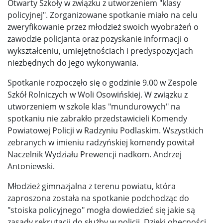
Otwarty Szkoły w związku z utworzeniem "klasy
policyjnej". Zorganizowane spotkanie miało na celu
zweryfikowanie przez młodzież swoich wyobrażeń o
zawodzie policjanta oraz pozyskanie informacji o
wykształceniu, umiejętnościach i predyspozycjach
niezbędnych do jego wykonywania.
Spotkanie rozpoczęło się o godzinie 9.00 w Zespole
Szkół Rolniczych w Woli Osowińskiej. W związku z
utworzeniem w szkole klas "mundurowych" na
spotkaniu nie zabrakło przedstawicieli Komendy
Powiatowej Policji w Radzyniu Podlaskim. Wszystkich
zebranych w imieniu radzyńskiej komendy powitał
Naczelnik Wydziału Prewencji nadkom. Andrzej
Antoniewski.
Młodzież gimnazjalna z terenu powiatu, która
zaproszona została na spotkanie podchodząc do
"stoiska policyjnego" mogła dowiedzieć się jakie są
zasady rekrutacji do służby w policji. Dzięki obecności