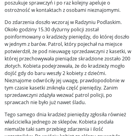
poszukuje sprawczyń i po raz kolejny apeluje o
ostrożność w kontaktach z osobami nieznajomymi.
Do zdarzenia doszło wczoraj w Radzyniu Podlaskim.
Około godziny 15.30 dyżurny policji został
poinformowany o kradzieży pieniędzy, do której doszło
w jednym z barów. Patrol, który pojechał na miejsce
potwierdził, że pod nieuwagę sprzedawczyni z kasetki, w
której przechowywała pieniądze skradzione zostało 200
złotych. Kobieta podejrzewała, że do kradzieży mogło
dojść gdy do baru weszły 2 kobiety z dziećmi.
Nieznajome odwróciły jej uwagę, prawdopodobnie w
tym czasie kasetki zniknęła część pieniędzy. Zanim
sprzedawczyni zdążyła wezwać patrol policji, po
sprawcach nie było już nawet śladu.
Tego samego dnia kradzież pieniędzy zgłosiła również
właścicielka jednego ze sklepów. Kobieta podała
niemalże taki sam przebieg zdarzenia i ilość