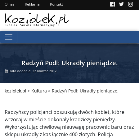
O nas
Reklama
Kontakt
Radzyń Podl: Ukradły pieniądze.
Data dodania: 22 marzec 2012
koziolek.pl
>
Kultura
>
Radzyń Podl: Ukradły pieniądze.
Radzyńscy policjanci poszukują dwóch kobiet, które
wczoraj w mieście dokonały kradzieży pieniędzy.
Wykorzystując chwilową nieuwagę pracownic baru oraz
sklepu ukradły z kas łącznie 400 złotych. Policja