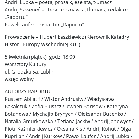
Andrij Lubka – poeta, prozaik, eseista, tłumacz
Andrij Saweneć – literaturoznawca, tłumacz, redaktor
„Raportu”
Paweł Laufer – redaktor „Raportu”
Prowadzenie – Hubert Łaszkiewicz (Kierownik Katedry
Historii Europy Wschodniej KUL)
5 kwietnia (piątek), godz. 18:00
Warsztaty Kultury
ul. Grodzka 5a, Lublin
wstęp wolny
AUTORZY RAPORTU
Rustem Abliatif / Wiktor Andrusiw / Władysława
Bakalczuk / Zofia Bluszcz / Jewhen Borisow / Kateryna
Botanowa / Mychajło Brynych / Ołeksandr Bucenko /
Natalia Gmurkowska / Tetiana Jackiw / Andrij Janowycz /
Piotr Kaźmierkiewicz / Oksana Kiś / Andrij Kohut / Olga
Kuprijan / Andrij Kurkow / Paweł Laufer / Andrij Lubka /