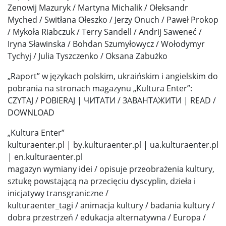
Zenowij Mazuryk / Martyna Michalik / Ołeksandr
Myched / Switłana Ołeszko / Jerzy Onuch / Paweł Prokop
/ Mykoła Riabczuk / Terry Sandell / Andrij Saweneć /
Iryna Sławinska / Bohdan Szumyłowycz / Wołodymyr
Tychyj / Julia Tyszczenko / Oksana Zabużko
„Raport” w językach polskim, ukraińskim i angielskim do
pobrania na stronach magazynu „Kultura Enter”:
CZYTAJ / POBIERAJ | ЧИТАТИ / ЗАВАНТАЖИТИ | READ /
DOWNLOAD
„Kultura Enter”
kulturaenter.pl | by.kulturaenter.pl | ua.kulturaenter.pl
| en.kulturaenter.pl
magazyn wymiany idei / opisuje przeobrażenia kultury,
sztukę powstającą na przecięciu dyscyplin, dzieła i
inicjatywy transgraniczne /
kulturaenter_tagi / animacja kultury / badania kultury /
dobra przestrzeń / edukacja alternatywna / Europa /