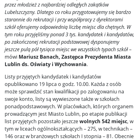
przez młodzież z najbardziej odległych zakątków
Lubelszczyzny. Dlatego co roku przygotowujemy się bardzo
starannie do rekrutacji i przy współpracy z dyrektorami
szkół oferujemy odpowiednią liczbę miejsc dla chętnych. W
tym roku przyjęliśmy ponad 3 tys. kandydatek i kandydatów,
po zakończonej rekrutacji podstawowej dysponujemy
jeszcze pulą pół tysiąca miejsc we wszystkich typach szkół
–
mówi
Mariusz Banach, Zastępca Prezydenta Miasta
Lublin ds. Oświaty i Wychowania
.
Listy przyjętych kandydatek i kandydatów
opublikowano 19 lipca o godz. 10.00. Każda z osób
może sprawdzić stan kwalifikacji po zalogowaniu na
swoje konto, listy są wywieszone także w szkołach
ponadpodstawowych. W placówkach, których organem
prowadzącym jest Miasto Lublin, po etapie publikacji
list przyjętych pozostało jeszcze
wolnych 542 miejsc
, w
tym w liceach ogólnokształcących – 275, w technikach –
146 oraz w branżowych szkołach I stopnia – 81. Obecnie