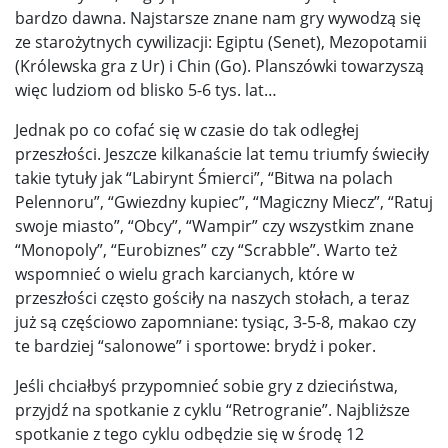
bardzo dawna. Najstarsze znane nam gry wywodzą się
ze starożytnych cywilizacji: Egiptu (Senet), Mezopotamii
(Królewska gra z Ur) i Chin (Go). Planszówki towarzyszą
więc ludziom od blisko 5-6 tys. lat…
Jednak po co cofać się w czasie do tak odległej
przeszłości. Jeszcze kilkanaście lat temu triumfy świeciły
takie tytuły jak “Labirynt Śmierci”, “Bitwa na polach
Pelennoru”, “Gwiezdny kupiec”, “Magiczny Miecz”, “Ratuj
swoje miasto”, “Obcy”, “Wampir” czy wszystkim znane
“Monopoly”, “Eurobiznes” czy “Scrabble”. Warto też
wspomnieć o wielu grach karcianych, które w
przeszłości często gościły na naszych stołach, a teraz
już są częściowo zapomniane: tysiąc, 3-5-8, makao czy
te bardziej “salonowe” i sportowe: brydż i poker.
Jeśli chciałbyś przypomnieć sobie gry z dzieciństwa,
przyjdź na spotkanie z cyklu “Retrogranie”. Najbliższe
spotkanie z tego cyklu odbędzie się w środę 12