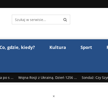
Co, gdzie, kiedy?
Kultura
Sport
 po s ...
Wojna Rosji z Ukrainą. Dzień 1256 ...
Sondaż: Czy Szy
rump reaguje na słowa Dmitrija Miedwiediew ...
Donald Trump z
śl ...
Polak premierem Litwy? Robert Duchniewicz na krótk ...
zy TV ...
ABW zatrzymała szpiega. „Dopadniemy każdego. Racze .