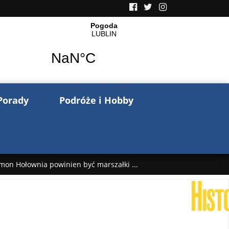
Porady
Podróże i Hobby
mon Hołownia powinien być marszałki ...
nów pisze o wojnie na Ukrainie. Wspo ...
..