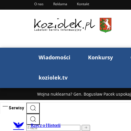
O nas
Reklama
Kontakt
Wiadomości
Konkursy
koziolek.tv
Wojna nuklearna? Gen. Bogusław Pacek uspokaja
Wojna Rosji z Ukrainą. Dzień 1255 ...
Donald T
„Ciao, Goethe!”: Jacek Cygan w podróży do Włoch 
Bogusław Chrabota: Błazeństwa Andrzeja Dudy c