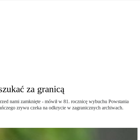
jna Rosji z Ukrainą. Dzień 1254 ...
Najstarsza muzyka świata ...