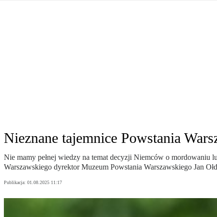
Władimir Putin po ultimatum Donalda Trumpa: U
Przemysław Czarnek ujawnia, z jakimi partiami Pi
Są wyniki rekrytacji na SGGW. Uczelnia będzie wa
Były prezydent Korei Płd. nie dał się przesłuchać.
Robert Wilson nie żyje. Pracował z Lady Gagą, To
Pierwszy kraj UE zakazuje eksportu broni do Izrae
Okrągły stół na Białorusi? Przeciwnicy Łukaszenki
Grażyna Torbicka: Kocham kino, ale kocham też t
Estera Flieger: Nie znoszę dyskusji o sensie Pows
Michał Szułdrzyński: Z popiołów aż do chmur. Wa
Karol Nawrocki zakończył prace nad strukturą ka