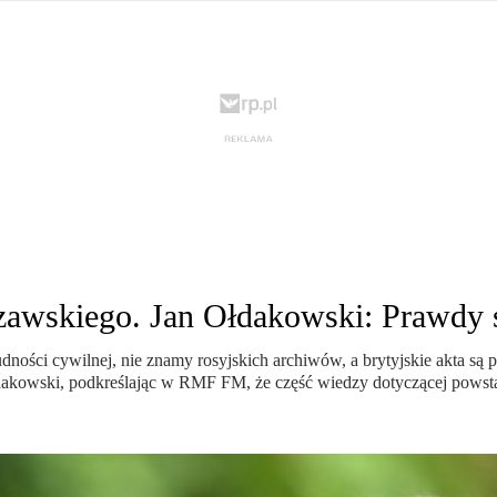
krain ...
TSUE uderza w plan Giorgii Meloni, by odsyłać imig ...
S ...
Nowa metoda walki z kłusownictwem. Nosorożcom wstr ...
lc ...
Sondaż na Węgrzech: Viktor Orbán ma powody do niep ...
 ...
Nieznane tajemnice Powstania Warszawskiego. Jan Oł ...
me ...
Salwador: Prezydent będzie mógł rządzić do śmierci ...
l ...
Donald Trump zaostrza wojnę celną z Kanadą. Biały ...
Wo
 ...
Demokraci uczą się nowego języka. Wzorują się na D ...
eat ...
Sondaż: Czy Powstanie Warszawskie było potrzebne i ...
t ...
Wanda Traczyk-Stawska: Szczucie dziś na Niemców to ...
rsz ...
Kard. Konrad Krajewski o słowach „Polska dla Polak ...
nce ...
Urszula Rusecka z PiS krytykuje Grzegorza Brauna. ...