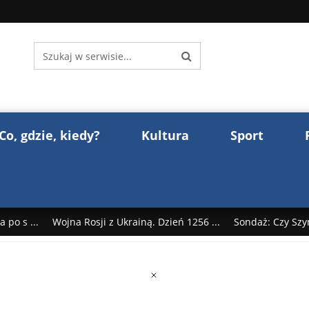
Co, gdzie, kiedy?
Kultura
Sport
 po s ...
Wojna Rosji z Ukrainą. Dzień 1256 ...
Sondaż: Czy Szy
rump reaguje na słowa Dmitrija Miedwiediew ...
Donald Trump z
śl ...
Polak premierem Litwy? Robert Duchniewicz na krótk ...
zy TV ...
ABW zatrzymała szpiega. „Dopadniemy każdego. Racze .