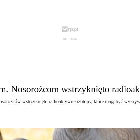
krain ...
TSUE uderza w plan Giorgii Meloni, by odsyłać imig ...
S ...
Nowa metoda walki z kłusownictwem. Nosorożcom wstr ...
lc ...
Sondaż na Węgrzech: Viktor Orbán ma powody do niep ...
 ...
Nieznane tajemnice Powstania Warszawskiego. Jan Oł ...
me ...
Salwador: Prezydent będzie mógł rządzić do śmierci ...
l ...
Donald Trump zaostrza wojnę celną z Kanadą. Biały ...
Wo
 ...
Demokraci uczą się nowego języka. Wzorują się na D ...
eat ...
Sondaż: Czy Powstanie Warszawskie było potrzebne i ...
t ...
Wanda Traczyk-Stawska: Szczucie dziś na Niemców to ...
rsz ...
Kard. Konrad Krajewski o słowach „Polska dla Polak ...
nce ...
Urszula Rusecka z PiS krytykuje Grzegorza Brauna. ...