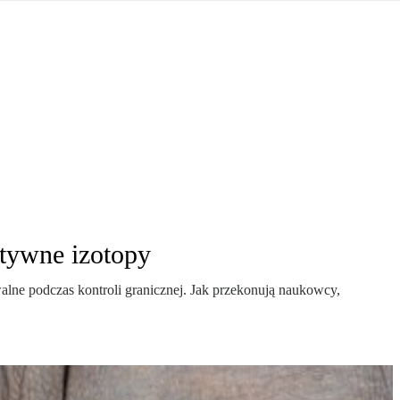
jna Rosji z Ukrainą. Dzień 1254 ...
Najstarsza muzyka świata ...