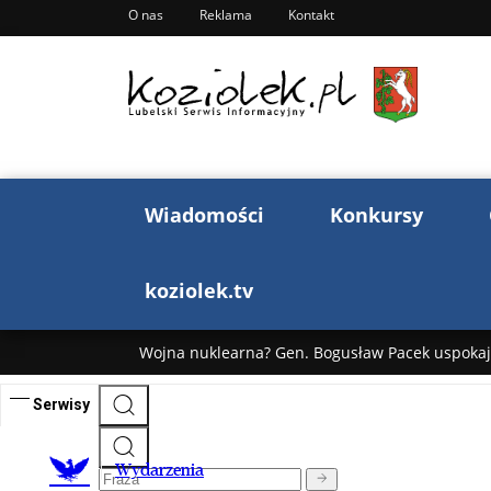
O nas
Reklama
Kontakt
Wiadomości
Konkursy
koziolek.tv
Wojna nuklearna? Gen. Bogusław Pacek uspokaja
Wojna Rosji z Ukrainą. Dzień 1255 ...
Donald T
„Ciao, Goethe!”: Jacek Cygan w podróży do Włoch 
Bogusław Chrabota: Błazeństwa Andrzeja Dudy c