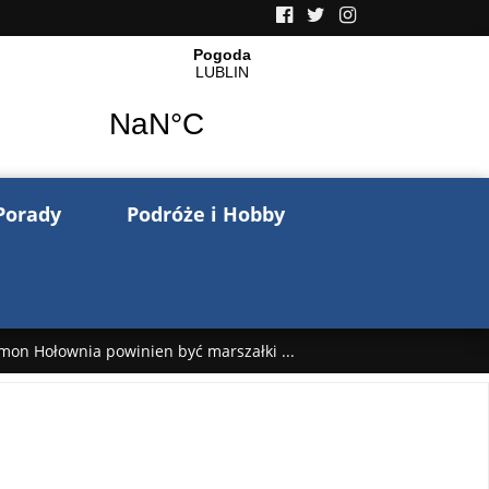
Porady
Podróże i Hobby
mon Hołownia powinien być marszałki ...
nów pisze o wojnie na Ukrainie. Wspo ...
..