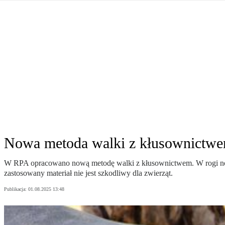
Władimir Putin po ultimatum Donalda Trumpa: U
Przemysław Czarnek ujawnia, z jakimi partiami Pi
Są wyniki rekrytacji na SGGW. Uczelnia będzie wa
Były prezydent Korei Płd. nie dał się przesłuchać.
Robert Wilson nie żyje. Pracował z Lady Gagą, To
Pierwszy kraj UE zakazuje eksportu broni do Izrae
Okrągły stół na Białorusi? Przeciwnicy Łukaszenki
Grażyna Torbicka: Kocham kino, ale kocham też t
Estera Flieger: Nie znoszę dyskusji o sensie Pows
Michał Szułdrzyński: Z popiołów aż do chmur. Wa
Karol Nawrocki zakończył prace nad strukturą ka