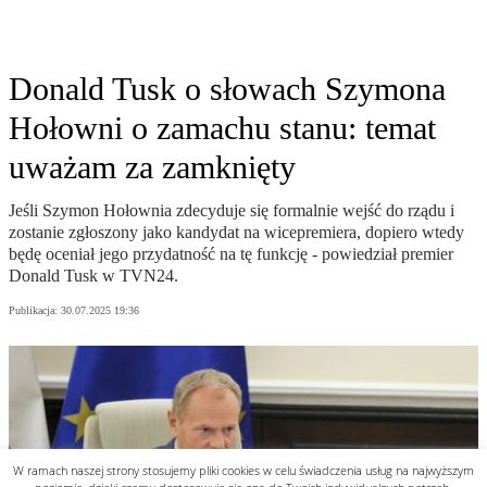
W ramach naszej strony stosujemy pliki cookies w celu świadczenia usług na najwyższym