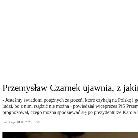
Władimir Putin po ultimatum Donalda Trumpa: U
Przemysław Czarnek ujawnia, z jakimi partiami Pi
Są wyniki rekrytacji na SGGW. Uczelnia będzie wa
Były prezydent Korei Płd. nie dał się przesłuchać.
Robert Wilson nie żyje. Pracował z Lady Gagą, To
Pierwszy kraj UE zakazuje eksportu broni do Izrae
Okrągły stół na Białorusi? Przeciwnicy Łukaszenki
Grażyna Torbicka: Kocham kino, ale kocham też t
Estera Flieger: Nie znoszę dyskusji o sensie Pows
Michał Szułdrzyński: Z popiołów aż do chmur. Wa
Karol Nawrocki zakończył prace nad strukturą ka