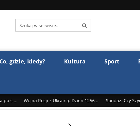
Co, gdzie, kiedy?
Kultura
Sport
 po s ...
Wojna Rosji z Ukrainą. Dzień 1256 ...
Sondaż: Czy Szy
rump reaguje na słowa Dmitrija Miedwiediew ...
Donald Trump z
śl ...
Polak premierem Litwy? Robert Duchniewicz na krótk ...
zy TV ...
ABW zatrzymała szpiega. „Dopadniemy każdego. Racze .