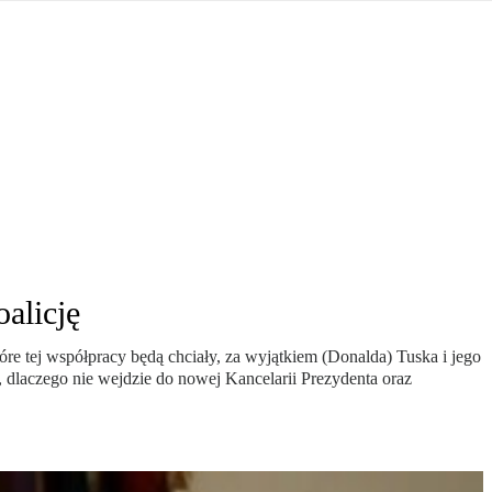
jna Rosji z Ukrainą. Dzień 1254 ...
Najstarsza muzyka świata ...