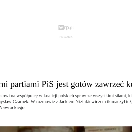
krain ...
TSUE uderza w plan Giorgii Meloni, by odsyłać imig ...
S ...
Nowa metoda walki z kłusownictwem. Nosorożcom wstr ...
lc ...
Sondaż na Węgrzech: Viktor Orbán ma powody do niep ...
 ...
Nieznane tajemnice Powstania Warszawskiego. Jan Oł ...
me ...
Salwador: Prezydent będzie mógł rządzić do śmierci ...
l ...
Donald Trump zaostrza wojnę celną z Kanadą. Biały ...
Wo
 ...
Demokraci uczą się nowego języka. Wzorują się na D ...
eat ...
Sondaż: Czy Powstanie Warszawskie było potrzebne i ...
t ...
Wanda Traczyk-Stawska: Szczucie dziś na Niemców to ...
rsz ...
Kard. Konrad Krajewski o słowach „Polska dla Polak ...
nce ...
Urszula Rusecka z PiS krytykuje Grzegorza Brauna. ...