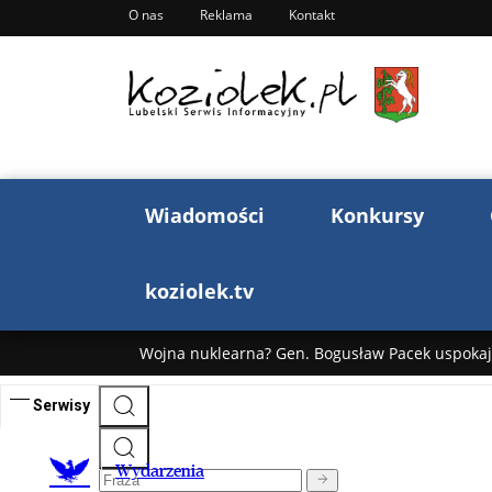
O nas
Reklama
Kontakt
Wiadomości
Konkursy
koziolek.tv
Wojna nuklearna? Gen. Bogusław Pacek uspokaja
Wojna Rosji z Ukrainą. Dzień 1255 ...
Donald T
„Ciao, Goethe!”: Jacek Cygan w podróży do Włoch 
Bogusław Chrabota: Błazeństwa Andrzeja Dudy c