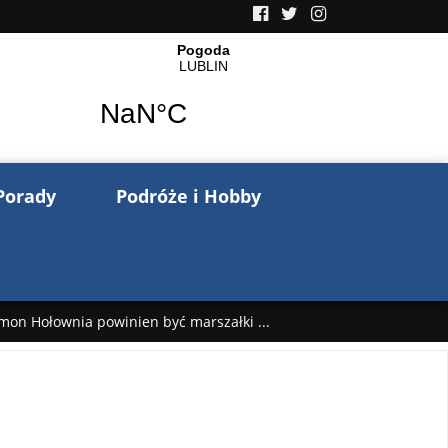
Porady
Podróże i Hobby
mon Hołownia powinien być marszałki ...
nów pisze o wojnie na Ukrainie. Wspo ...
..