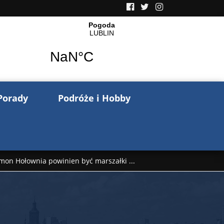
Porady
Podróże i Hobby
mon Hołownia powinien być marszałki ...
nów pisze o wojnie na Ukrainie. Wspo ...
..