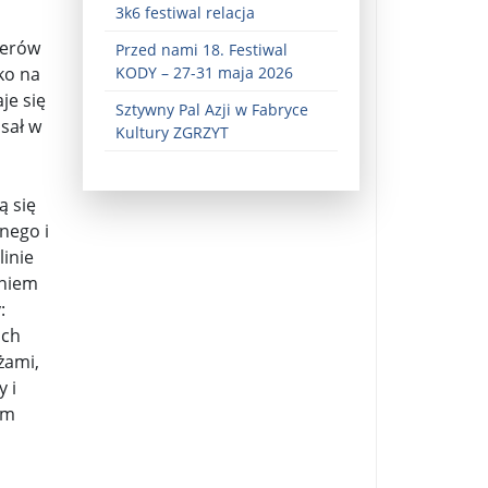
3k6 festiwal relacja
żerów
Przed nami 18. Festiwal
ko na
KODY – 27-31 maja 2026
je się
Sztywny Pal Azji w Fabryce
isał w
Kultury ZGRZYT
ą się
ez zaangażowania ...
nego i
linie
fiary ...
eniem
:
Zaproszenie na wystawę: „Uciec z piekła” ...
ich
u potrzebne są historyczne śledztwa ...
żami,
 i
s ...
em
Gintautas Paluckas odchodz ...