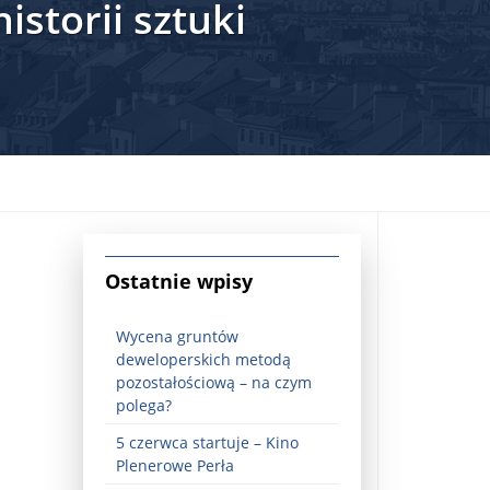
storii sztuki
jna Rosji z Ukrainą. Dzień 1254 ...
Ostatnie wpisy
Wycena gruntów
deweloperskich metodą
pozostałościową – na czym
polega?
5 czerwca startuje – Kino
Najstarsza muzyka świata ...
Plenerowe Perła