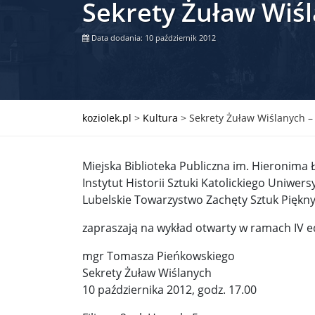
Sekrety Żuław Wiśla
Władimir Putin po ultimatum Donalda Trumpa: U
Data dodania: 10 październik 2012
Przemysław Czarnek ujawnia, z jakimi partiami Pi
Są wyniki rekrytacji na SGGW. Uczelnia będzie wa
Były prezydent Korei Płd. nie dał się przesłuchać.
koziolek.pl
>
Kultura
>
Sekrety Żuław Wiślanych – 
Robert Wilson nie żyje. Pracował z Lady Gagą, To
Miejska Biblioteka Publiczna im. Hieronima
Pierwszy kraj UE zakazuje eksportu broni do Izrae
Instytut Historii Sztuki Katolickiego Uniwer
Lubelskie Towarzystwo Zachęty Sztuk Piękn
Okrągły stół na Białorusi? Przeciwnicy Łukaszenki
zapraszają na wykład otwarty w ramach IV ed
Grażyna Torbicka: Kocham kino, ale kocham też t
mgr Tomasza Pieńkowskiego
Estera Flieger: Nie znoszę dyskusji o sensie Pows
Sekrety Żuław Wiślanych
Michał Szułdrzyński: Z popiołów aż do chmur. Wa
10 października 2012, godz. 17.00
Karol Nawrocki zakończył prace nad strukturą ka