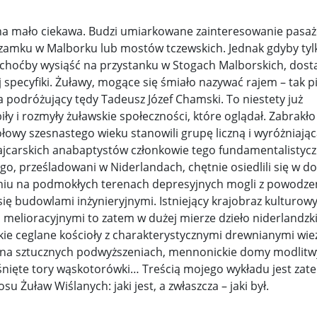
y woj ...
Świat u stóp Trumpa. Negocjuj albo płać 50 proc. ...
aina mało ciekawa. Budzi umiarkowane zainteresowanie pasa
 zamku w Malborku lub mostów tczewskich. Jednak gdyby tyl
 pr ...
Radioaktywne gniazdo os odkryto w dawnych zakładac ...
, choćby wysiąść na przystanku w Stogach Malborskich, dosta
 specyfiki. Żuławy, mogące się śmiało nazywać rajem – tak p
y ...
Ciężka noc w Kijowie. Rosja dwa razy uderzała z po ...
a podróżujący tędy Tadeusz Józef Chamski. To niestety już
biły i rozmyły żuławskie społeczności, które oglądał. Zabrakło
ic ...
Donaldowi Trumpowi udało się zapobiec wojnie. Cła ...
owy szesnastego wieku stanowili grupę liczną i wyróżniając
a ...
Sensy Powstania Warszawskiego ...
Nie ma patriotyzmu b
ajcarskich anabaptystów członkowie tego fundamentalistycz
, prześladowani w Niderlandach, chętnie osiedlili się w do
Wspólnota w chwili ciszy ...
Perspektywa świadka, perspektywa o
aniu na podmokłych terenach depresyjnych mogli z powodz
się budowlami inżynieryjnymi. Istniejący krajobraz kulturowy
k wśród ceglanych murów ...
Gazowe Imperium Warszawy ...
 melioracyjnymi to zatem w dużej mierze dzieło niderlandzk
mi ...
Wielka Brytania: Lesbijka została arcybiskupem. Pi ...
Kom
ie ceglane kościoły z charakterystycznymi drewnianymi wie
na sztucznych podwyższeniach, mennonickie domy modlitwy
konspiracji ...
Kolejne kontrowersje wokół RARS. Po zmianie preze
rośnięte tory wąskotorówki… Treścią mojego wykładu jest zat
Żuław Wiślanych: jaki jest, a zwłaszcza – jaki był.
on ...
Powstańcy w Skierniewicach ...
Dymisja premiera Litwy. 