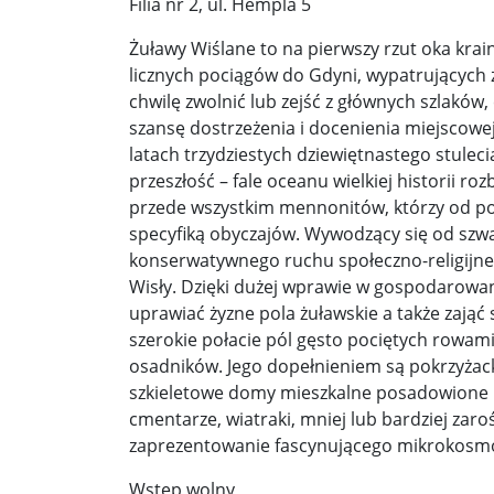
Filia nr 2, ul. Hempla 5
Donald Trump żąda porozumienia, które zakończ
Żuławy Wiślane to na pierwszy rzut oka kr
licznych pociągów do Gdyni, wypatrujących
Sławomir Mentzen: Migracja legalna również jest
chwilę zwolnić lub zejść z głównych szlaków
szansę dostrzeżenia i docenienia miejscowej
Dni Konia Arabskiego 2025 – pasja, tradycja i prz
latach trzydziestych dziewiętnastego stuleci
przeszłość – fale oceanu wielkiej historii roz
Zełenski chciał rozmawiać z Nawrockim. Ukraina l
przede wszystkim mennonitów, którzy od poł
Presja na Izrael rośnie. Kolejny kraj G7 zapowiad
specyfiką obyczajów. Wywodzący się od szw
konserwatywnego ruchu społeczno-religijnego
Powstanie to nie jest zamknięta karta historii ...
Wisły. Dzięki dużej wprawie w gospodarow
uprawiać żyzne pola żuławskie a także zająć 
Walka z okupantem, walka z ogniem ...
Ratune
szerokie połacie pól gęsto pociętych rowami
Zaproszenie. Spacer z historią: „Warszawa ślada
osadników. Jego dopełnieniem są pokrzyżack
szkieletowe domy mieszkalne posadowione 
Cyniczne współczucie dla ofiar ...
Socjaliści w 
cmentarze, wiatraki, mniej lub bardziej za
zaprezentowanie fascynującego mikrokosmosu 
Leszek Miller wieszczy koniec Polski 2050. „Szym
Wstęp wolny