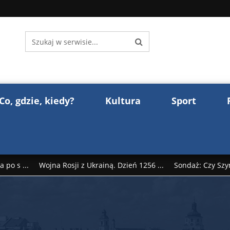
Co, gdzie, kiedy?
Kultura
Sport
 po s ...
Wojna Rosji z Ukrainą. Dzień 1256 ...
Sondaż: Czy Szy
rump reaguje na słowa Dmitrija Miedwiediew ...
Donald Trump z
śl ...
Polak premierem Litwy? Robert Duchniewicz na krótk ...
zy TV ...
ABW zatrzymała szpiega. „Dopadniemy każdego. Racze .