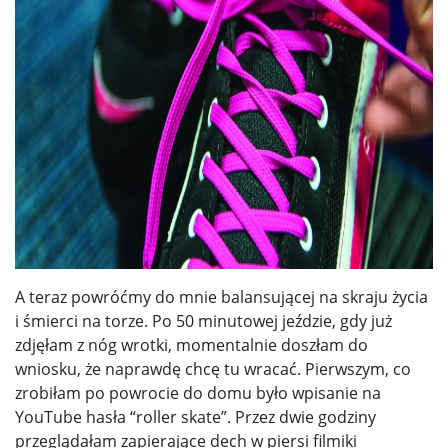
A teraz powróćmy do mnie balansującej na skraju życia
i śmierci na torze. Po 50 minutowej jeździe, gdy już
zdjęłam z nóg wrotki, momentalnie doszłam do
wniosku, że naprawdę chcę tu wracać. Pierwszym, co
zrobiłam po powrocie do domu było wpisanie na
YouTube hasła “roller skate”. Przez dwie godziny
przeglądałam zapierające dech w piersi filmiki