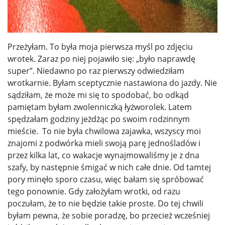
Przeżyłam. To była moja pierwsza myśl po zdjęciu
wrotek. Zaraz po niej pojawiło się: „było naprawdę
super”. Niedawno po raz pierwszy odwiedziłam
wrotkarnie. Byłam sceptycznie nastawiona do jazdy. Nie
sądziłam, że może mi się to spodobać, bo odkąd
pamiętam byłam zwolenniczką łyżworolek. Latem
spędzałam godziny jeżdżąc po swoim rodzinnym
mieście. To nie była chwilowa zajawka, wszyscy moi
znajomi z podwórka mieli swoją parę jednośladów i
przez kilka lat, co wakacje wynajmowaliśmy je z dna
szafy, by następnie śmigać w nich całe dnie. Od tamtej
pory minęło sporo czasu, więc bałam się spróbować
tego ponownie.
Gdy założyłam wrotki, od razu
poczułam, że to nie będzie takie proste. Do tej chwili
byłam pewna, że sobie poradzę, bo przecież wcześniej