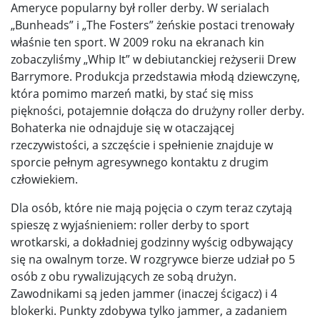
Ameryce popularny był roller derby. W serialach
„Bunheads” i „The Fosters” żeńskie postaci trenowały
właśnie ten sport. W 2009 roku na ekranach kin
zobaczyliśmy „Whip It” w debiutanckiej reżyserii Drew
Barrymore. Produkcja przedstawia młodą dziewczynę,
która pomimo marzeń matki, by stać się miss
piękności, potajemnie dołącza do drużyny roller derby.
Bohaterka nie odnajduje się w otaczającej
rzeczywistości, a szczęście i spełnienie znajduje w
sporcie pełnym agresywnego kontaktu z drugim
człowiekiem.
Dla osób, które nie mają pojęcia o czym teraz czytają
spieszę z wyjaśnieniem: roller derby to sport
wrotkarski, a dokładniej godzinny wyścig odbywający
się na owalnym
torze. W rozgrywce bierze udział po 5
osób z obu rywalizujących ze sobą drużyn.
Zawodnikami są jeden jammer (inaczej ścigacz) i 4
blokerki. Punkty zdobywa tylko jammer, a zadaniem