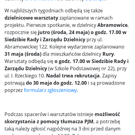
W najbliższych tygodniach odbędą się także
dzielnicowe warsztaty
zaplanowane w ramach
projektu. Pierwsze spotkanie, w dzielnicy
Abramowice
,
rozpocznie się
jutro (środa, 24 maja) o godz. 17.00 w
Siedzibie Rady i Zarządu Dzielnicy
przy ul.
Abramowickiej 122. Kolejne wydarzenie zaplanowano
31 maja (środa)
dla mieszkańców dzielnicy
Rury
.
Warsztaty odbędą się
o godz. 17.00 w Siedzibie Rady i
Zarządu Dzielnicy
(w Szkole Podstawowej nr 22), przy
ul. I. Rzeckiego 10.
Nadal trwa rekrutacja
. Zapisy
potrwają
do 30 maja do godz. 12.00
i są prowadzone
poprzez
formularz zgłoszeniowy
.
Podczas spacerów i warsztatów istnieje
możliwość
skorzystania z pomocy tłumacza PJM
, a potrzebę
taką należy zgłosić najpóźniej na 3 dni przed danym