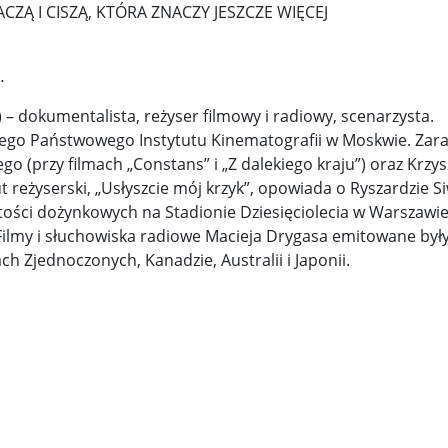
ZĄ I CISZĄ, KTÓRA ZNACZY JESZCZE WIĘCEJ
y woj ...
Świat u stóp Trumpa. Negocjuj albo płać 50 proc. ...
…
 pr ...
Radioaktywne gniazdo os odkryto w dawnych zakładac ...
i) – dokumentalista, reżyser filmowy i radiowy, scenarzysta.
y ...
Ciężka noc w Kijowie. Rosja dwa razy uderzała z po ...
kiego Państwowego Instytutu Kinematografii w Moskwie. Zar
o (przy filmach „Constans” i „Z dalekiego kraju”) oraz Krzys
ic ...
Donaldowi Trumpowi udało się zapobiec wojnie. Cła ...
t reżyserski, „Usłyszcie mój krzyk”, opowiada o Ryszardzie S
a ...
Sensy Powstania Warszawskiego ...
Nie ma patriotyzmu b
stości dożynkowych na Stadionie Dziesięciolecia w Warszawie
Filmy i słuchowiska radiowe Macieja Drygasa emitowane były
Wspólnota w chwili ciszy ...
Perspektywa świadka, perspektywa o
ch Zjednoczonych, Kanadzie, Australii i Japonii.
k wśród ceglanych murów ...
Gazowe Imperium Warszawy ...
mi ...
Wielka Brytania: Lesbijka została arcybiskupem. Pi ...
Kom
konspiracji ...
Kolejne kontrowersje wokół RARS. Po zmianie preze
on ...
Powstańcy w Skierniewicach ...
Dymisja premiera Litwy. 