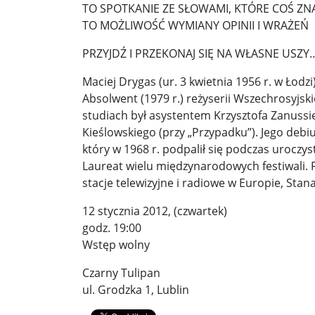
TO SPOTKANIE ZE SŁOWAMI, KTÓRE COŚ ZNAC
TO MOŻLIWOŚĆ WYMIANY OPINII I WRAŻEŃ
Donald Trump żąda porozumienia, które zakończ
PRZYJDŹ I PRZEKONAJ SIĘ NA WŁASNE USZY
Sławomir Mentzen: Migracja legalna również jest
Maciej Drygas (ur. 3 kwietnia 1956 r. w Łodz
Dni Konia Arabskiego 2025 – pasja, tradycja i prz
Absolwent (1979 r.) reżyserii Wszechrosyjs
studiach był asystentem Krzysztofa Zanussieg
Zełenski chciał rozmawiać z Nawrockim. Ukraina l
Kieślowskiego (przy „Przypadku”). Jego debiu
Presja na Izrael rośnie. Kolejny kraj G7 zapowiad
który w 1968 r. podpalił się podczas uroczy
Laureat wielu międzynarodowych festiwali. 
Powstanie to nie jest zamknięta karta historii ...
stacje telewizyjne i radiowe w Europie, Stana
Walka z okupantem, walka z ogniem ...
Ratune
12 stycznia 2012, (czwartek)
godz. 19:00
Zaproszenie. Spacer z historią: „Warszawa ślada
Wstęp wolny
Cyniczne współczucie dla ofiar ...
Socjaliści w 
Czarny Tulipan
Leszek Miller wieszczy koniec Polski 2050. „Szym
ul. Grodzka 1, Lublin