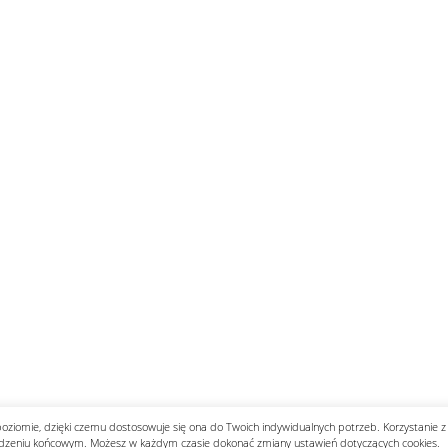
z pomocą walczącej Warszawie ...
Kneecap i sprawa Gazy. Irlandc
ażny ...
Prawda w grozie przeżyć ...
Chłopiec spod „Parasola” .
zyd ...
Ryszard Petru nie wyklucza, że powstanie nowa part ...
zaw ...
Jak ułan obronił katedrę ...
Odebrać zrzuty z „Chochli” l
stuje 350 mld dolarów w USA ...
Wojna Rosji z Ukrainą. Dzień 12
mokr ...
Kim jest „Afgańczyk” od incydentu na granicy? Służ ...
s ...
Odkurzone nagrania, zapomniane skandale ...
„Deklaracj
wy ...
Donald Tusk o słowach Szymona Hołowni o zamachu st ...
lakó ...
Przewodniczący Knesetu: Chcecie Palestyny? Zbudujc ...
ego. ...
Future Frombork Festival. Kosmiczne wizje naukowcó ...
.
Michał Szułdrzyński: Hołownia liderem rankingu nie ...
poziomie, dzięki czemu dostosowuje się ona do Twoich indywidualnych potrzeb. Korzystanie z
dzeniu końcowym. Możesz w każdym czasie dokonać zmiany ustawień dotyczących cookies.