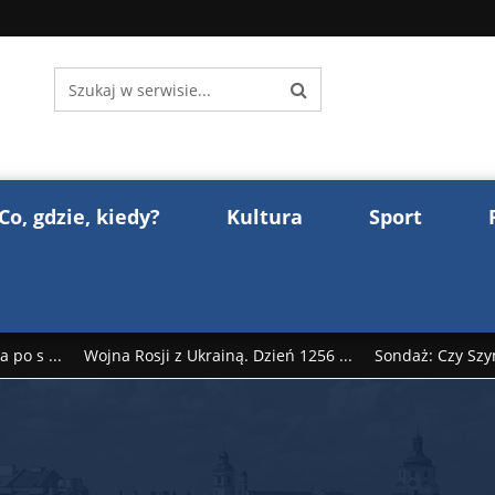
Co, gdzie, kiedy?
Kultura
Sport
 po s ...
Wojna Rosji z Ukrainą. Dzień 1256 ...
Sondaż: Czy Szy
rump reaguje na słowa Dmitrija Miedwiediew ...
Donald Trump z
śl ...
Polak premierem Litwy? Robert Duchniewicz na krótk ...
zy TV ...
ABW zatrzymała szpiega. „Dopadniemy każdego. Racze .