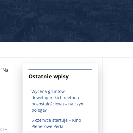
 "Na
jna Rosji z Ukrainą. Dzień 1254 ...
Ostatnie wpisy
Wycena gruntów
deweloperskich metodą
pozostałościową – na czym
polega?
5 czerwca startuje – Kino
Najstarsza muzyka świata ...
Plenerowe Perła
CIE