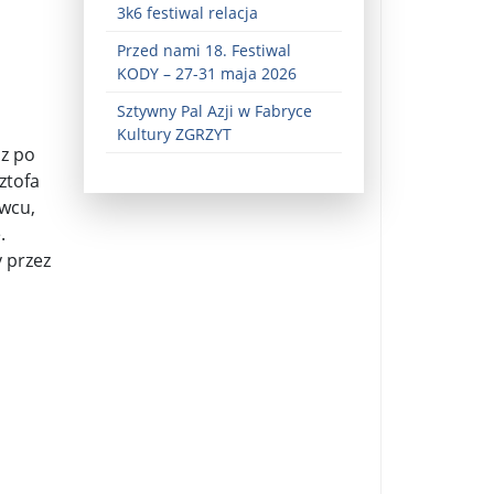
3k6 festiwal relacja
Przed nami 18. Festiwal
KODY – 27-31 maja 2026
Sztywny Pal Azji w Fabryce
Kultury ZGRZYT
az po
ztofa
iwcu,
ez zaangażowania ...
.
 przez
fiary ...
Zaproszenie na wystawę: „Uciec z piekła” ...
u potrzebne są historyczne śledztwa ...
s ...
Gintautas Paluckas odchodz ...