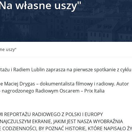
"Na własne uszy"
krain ...
TSUE uderza w plan Giorgii Meloni, by odsyłać imig ...
S ...
Nowa metoda walki z kłusownictwem. Nosorożcom wstr ...
lc ...
Sondaż na Węgrzech: Viktor Orbán ma powody do niep ...
 ...
Nieznane tajemnice Powstania Warszawskiego. Jan Oł ...
sne uszy"
me ...
Salwador: Prezydent będzie mógł rządzić do śmierci ...
tażu i Radiem Lublin zaprasza na pierwsze spotkanie z cyklu
l ...
Donald Trump zaostrza wojnę celną z Kanadą. Biały ...
Wo
e Maciej Drygas – dokumentalista filmowy i radiowy. Autor
 ...
Demokraci uczą się nowego języka. Wzorują się na D ...
 nagrodzonego Radiowym Oscarem – Prix Italia
eat ...
Sondaż: Czy Powstanie Warszawskie było potrzebne i ...
t ...
Wanda Traczyk-Stawska: Szczucie dziś na Niemców to ...
MI REPORTAŻU RADIOWEGO Z POLSKI I EUROPY
rsz ...
Kard. Konrad Krajewski o słowach „Polska dla Polak ...
AJCZULSZYM EKRANIE, JAKIM JEST NASZA WYOBRAŹNIA
 CODZIENNOŚCI, BY POZNAĆ HISTORIE, KTÓRE NAPISAŁO ŻY
nce ...
Urszula Rusecka z PiS krytykuje Grzegorza Brauna. ...