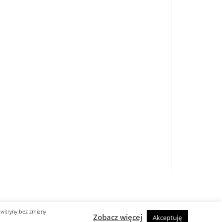
zycy wystąpią na Off ...
..
Z boisk na barykady ...
ub „Hamaka” ...
Korytarz przez ogród Saski ...
53 ...
a nowojorska”. Państwa Ligi Arabskiej po ...
 witryny bez zmiany
Zobacz więcej
Akceptuję
designed by know-line.pl