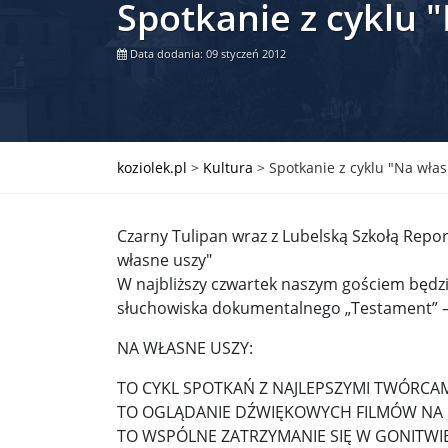
Spotkanie z cyklu 
Władimir Putin po ultimatum Donalda Trumpa: U
Data dodania: 09 styczeń 2012
Przemysław Czarnek ujawnia, z jakimi partiami Pi
Są wyniki rekrytacji na SGGW. Uczelnia będzie wa
Były prezydent Korei Płd. nie dał się przesłuchać.
koziolek.pl
>
Kultura
>
Spotkanie z cyklu "Na wła
Robert Wilson nie żyje. Pracował z Lady Gagą, To
Czarny Tulipan wraz z Lubelską Szkołą Repor
Pierwszy kraj UE zakazuje eksportu broni do Izrae
własne uszy"
W najbliższy czwartek naszym gościem będzi
Okrągły stół na Białorusi? Przeciwnicy Łukaszenki
słuchowiska dokumentalnego „Testament” –
Grażyna Torbicka: Kocham kino, ale kocham też t
NA WŁASNE USZY:
Estera Flieger: Nie znoszę dyskusji o sensie Pows
TO CYKL SPOTKAŃ Z NAJLEPSZYMI TWÓRCA
Michał Szułdrzyński: Z popiołów aż do chmur. Wa
TO OGLĄDANIE DŹWIĘKOWYCH FILMÓW NA N
TO WSPÓLNE ZATRZYMANIE SIĘ W GONITWIE
Karol Nawrocki zakończył prace nad strukturą ka