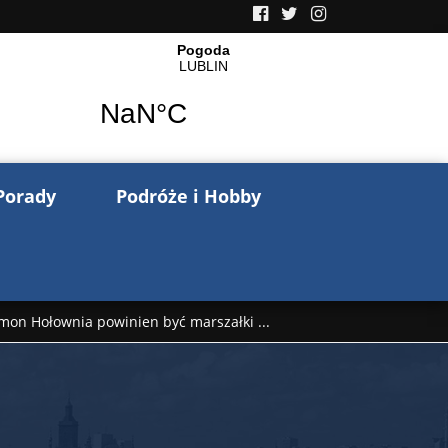
Porady
Podróże i Hobby
mon Hołownia powinien być marszałki ...
nów pisze o wojnie na Ukrainie. Wspo ...
..