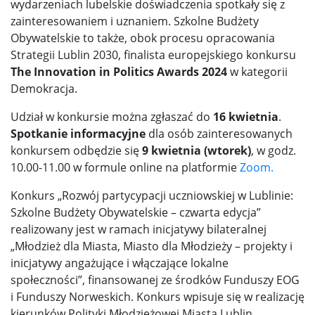
wydarzeniach lubelskie doświadczenia spotkały się z
zainteresowaniem i uznaniem. Szkolne Budżety
Obywatelskie to także, obok procesu opracowania
Strategii Lublin 2030, finalista europejskiego konkursu
The Innovation in Politics Awards 2024
w kategorii
Demokracja.
Udział w konkursie można zgłaszać do
16 kwietnia
.
Spotkanie informacyjne
dla osób zainteresowanych
konkursem odbędzie się
9 kwietnia (wtorek)
, w godz.
10.00-11.00 w formule online na platformie
Zoom.
Konkurs „Rozwój partycypacji uczniowskiej w Lublinie:
Szkolne Budżety Obywatelskie – czwarta edycja”
realizowany jest w ramach inicjatywy bilateralnej
„Młodzież dla Miasta, Miasto dla Młodzieży – projekty i
inicjatywy angażujące i włączające lokalne
społeczności”, finansowanej ze środków Funduszy EOG
i Funduszy Norweskich. Konkurs wpisuje się w realizację
kierunków Polityki Młodzieżowej Miasta Lublin.