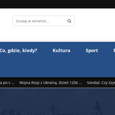
Co, gdzie, kiedy?
Kultura
Sport
 po s ...
Wojna Rosji z Ukrainą. Dzień 1256 ...
Sondaż: Czy Szy
rump reaguje na słowa Dmitrija Miedwiediew ...
Donald Trump z
śl ...
Polak premierem Litwy? Robert Duchniewicz na krótk ...
zy TV ...
ABW zatrzymała szpiega. „Dopadniemy każdego. Racze .