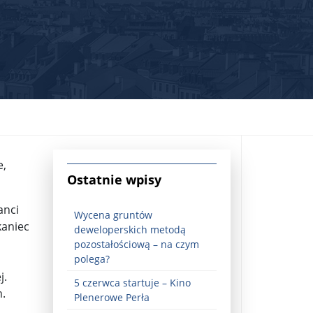
e,
jna Rosji z Ukrainą. Dzień 1254 ...
Ostatnie wpisy
anci
Wycena gruntów
kaniec
deweloperskich metodą
pozostałościową – na czym
polega?
j.
5 czerwca startuje – Kino
Najstarsza muzyka świata ...
m.
Plenerowe Perła