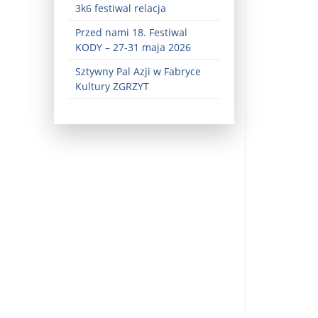
3k6 festiwal relacja
Przed nami 18. Festiwal
KODY – 27-31 maja 2026
Sztywny Pal Azji w Fabryce
Kultury ZGRZYT
ez zaangażowania ...
fiary ...
Zaproszenie na wystawę: „Uciec z piekła” ...
u potrzebne są historyczne śledztwa ...
s ...
Gintautas Paluckas odchodz ...