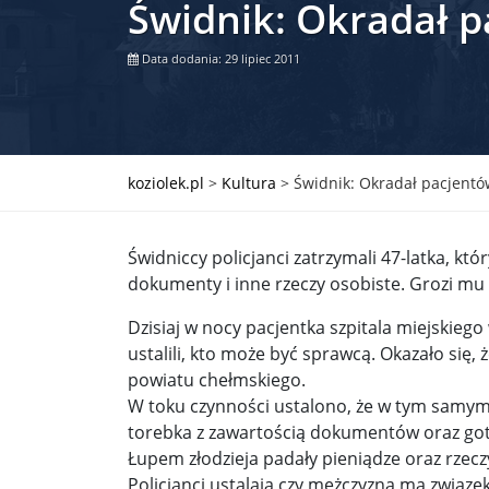
Świdnik: Okradał p
Władimir Putin po ultimatum Donalda Trumpa: U
Data dodania: 29 lipiec 2011
Przemysław Czarnek ujawnia, z jakimi partiami Pi
Są wyniki rekrytacji na SGGW. Uczelnia będzie wa
Były prezydent Korei Płd. nie dał się przesłuchać.
koziolek.pl
>
Kultura
>
Świdnik: Okradał pacjentó
Robert Wilson nie żyje. Pracował z Lady Gagą, To
Świdniccy policjanci zatrzymali 47-latka, kt
Pierwszy kraj UE zakazuje eksportu broni do Izrae
dokumenty i inne rzeczy osobiste. Grozi mu 
Okrągły stół na Białorusi? Przeciwnicy Łukaszenki
Dzisiaj w nocy pacjentka szpitala miejskiego 
ustalili, kto może być sprawcą. Okazało się, 
Grażyna Torbicka: Kocham kino, ale kocham też t
powiatu chełmskiego.
Estera Flieger: Nie znoszę dyskusji o sensie Pows
W toku czynności ustalono, że w tym samym c
torebka z zawartością dokumentów oraz got
Michał Szułdrzyński: Z popiołów aż do chmur. Wa
Łupem złodzieja padały pieniądze oraz rzecz
Policjanci ustalają czy mężczyzna ma związek
Karol Nawrocki zakończył prace nad strukturą ka