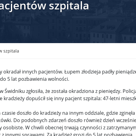
acjentów szpitala
krain ...
TSUE uderza w plan Giorgii Meloni, by odsyłać imig ...
S ...
Nowa metoda walki z kłusownictwem. Nosorożcom wstr ...
lc ...
Sondaż na Węgrzech: Viktor Orbán ma powody do niep ...
 ...
Nieznane tajemnice Powstania Warszawskiego. Jan Oł ...
w szpitala
me ...
Salwador: Prezydent będzie mógł rządzić do śmierci ...
óry okradał innych pacjentów. Łupem złodzieja padły pieniądz
l ...
Donald Trump zaostrza wojnę celną z Kanadą. Biały ...
Wo
do 5 lat pozbawienia wolności.
 ...
Demokraci uczą się nowego języka. Wzorują się na D ...
w Świdniku zgłosiła, że została okradziona z pieniędzy. Policj
że kradzieży dopuścił się inny pacjent szpitala: 47-letni miesz
eat ...
Sondaż: Czy Powstanie Warszawskie było potrzebne i ...
t ...
Wanda Traczyk-Stawska: Szczucie dziś na Niemców to ...
zasie doszło do kradzieży na innym oddziale, gdzie zginęła
ówki. Do podobnych zdarzeń doszło również dzień wcześnie
rsz ...
Kard. Konrad Krajewski o słowach „Polska dla Polak ...
y osobiste. W chwili obecnej trwają czynności z zatrzymany
 z innymi sprawami. Za kradzież grozi do 5 lat pozbawienia
nce ...
Urszula Rusecka z PiS krytykuje Grzegorza Brauna. ...