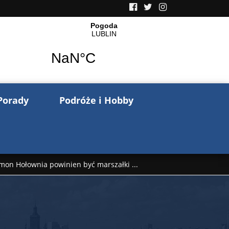
Porady
Podróże i Hobby
mon Hołownia powinien być marszałki ...
nów pisze o wojnie na Ukrainie. Wspo ...
..