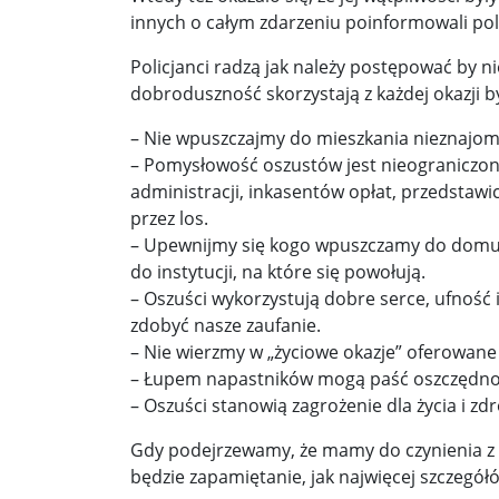
innych o całym zdarzeniu poinformowali poli
Donald Trump żąda porozumienia, które zakończ
Policjanci radzą jak należy postępować by n
Sławomir Mentzen: Migracja legalna również jest
dobroduszność skorzystają z każdej okazji b
– Nie wpuszczajmy do mieszkania nieznajomy
Dni Konia Arabskiego 2025 – pasja, tradycja i prz
– Pomysłowość oszustów jest nieograniczon
Zełenski chciał rozmawiać z Nawrockim. Ukraina l
administracji, inkasentów opłat, przedstawic
przez los.
Presja na Izrael rośnie. Kolejny kraj G7 zapowiad
– Upewnijmy się kogo wpuszczamy do domu.
do instytucji, na które się powołują.
Powstanie to nie jest zamknięta karta historii ...
– Oszuści wykorzystują dobre serce, ufność
Walka z okupantem, walka z ogniem ...
Ratune
zdobyć nasze zaufanie.
– Nie wierzmy w „życiowe okazje” oferowane
Zaproszenie. Spacer z historią: „Warszawa ślada
– Łupem napastników mogą paść oszczędnośc
– Oszuści stanowią zagrożenie dla życia i zd
Cyniczne współczucie dla ofiar ...
Socjaliści w 
Gdy podejrzewamy, że mamy do czynienia z 
Leszek Miller wieszczy koniec Polski 2050. „Szym
będzie zapamiętanie, jak najwięcej szczegó