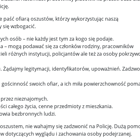
cję.
y woj ...
Świat u stóp Trumpa. Negocjuj albo płać 50 proc. ...
ie paść ofiarą oszustów, którzy wykorzystując naszą
 pr ...
Radioaktywne gniazdo os odkryto w dawnych zakładac ...
y się wzbogacić.
ch osób – nie każdy jest tym za kogo się podaje.
y ...
Ciężka noc w Kijowie. Rosja dwa razy uderzała z po ...
a – mogą podawać się za członków rodziny, pracowników
ic ...
Donaldowi Trumpowi udało się zapobiec wojnie. Cła ...
ieli różnych instytucji, policjantów ale też za osoby pokrzy
a ...
Sensy Powstania Warszawskiego ...
Nie ma patriotyzmu b
 Żądajmy legitymacji, identyfikatorów, upoważnień. Zadz
Wspólnota w chwili ciszy ...
Perspektywa świadka, perspektywa o
 i gościnność swoich ofiar, a ich miła powierzchowność pom
k wśród ceglanych murów ...
Gazowe Imperium Warszawy ...
 przez nieznajomych.
mi ...
Wielka Brytania: Lesbijka została arcybiskupem. Pi ...
Kom
i całego życia, cenne przedmioty z mieszkania.
rowia bezbronnych ludzi.
konspiracji ...
Kolejne kontrowersje wokół RARS. Po zmianie preze
oszustem, nie wahajmy się zadzwonić na Policję. Dużą pom
on ...
Powstańcy w Skierniewicach ...
Dymisja premiera Litwy. 
łów dotyczących wyglądu i zachowania osoby podejrzanej.