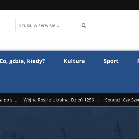
Co, gdzie, kiedy?
Kultura
Sport
 po s ...
Wojna Rosji z Ukrainą. Dzień 1256 ...
Sondaż: Czy Szy
rump reaguje na słowa Dmitrija Miedwiediew ...
Donald Trump z
śl ...
Polak premierem Litwy? Robert Duchniewicz na krótk ...
zy TV ...
ABW zatrzymała szpiega. „Dopadniemy każdego. Racze .