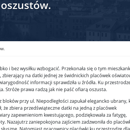
 oszustów.
krain ...
TSUE uderza w plan Giorgii Meloni, by odsyłać imig ...
S ...
Nowa metoda walki z kłusownictwem. Nosorożcom wstr ...
lc ...
Sondaż na Węgrzech: Viktor Orbán ma powody do niep ...
 ...
Nieznane tajemnice Powstania Warszawskiego. Jan Oł ...
ów.
me ...
Salwador: Prezydent będzie mógł rządzić do śmierci ...
ybko i bez wysiłku wzbogacić. Przekonała się o tym mieszkan
l ...
Donald Trump zaostrza wojnę celną z Kanadą. Biały ...
Wo
, zbierający na datki jednej ze świdnickich placówek oświat
 wiarygodność informacji sprawdziła u źródła. Ku przestrodz
 ...
Demokraci uczą się nowego języka. Wzorują się na D ...
a. Stróże prawa radzą jak nie paść ofiarą oszusta.
eat ...
Sondaż: Czy Powstanie Warszawskie było potrzebne i ...
 bloków przy ul. Niepodległości zapukał elegancko ubrany, 
t ...
Wanda Traczyk-Stawska: Szczucie dziś na Niemców to ...
, że zbiera przedświąteczne datki na jedną z placówek
wiary zapewnieniom kwestującego, podziękowała za fatygę,
rsz ...
Kard. Konrad Krajewski o słowach „Polska dla Polak ...
ty. Nazajutrz zaniepokojona zajściem zadzwoniła do placówk
ły słuszne. Natomiast pracownicy placówki ku przestrodze dla
nce ...
Urszula Rusecka z PiS krytykuje Grzegorza Brauna. ...