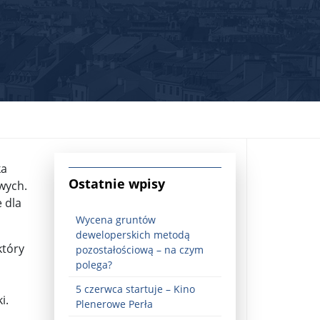
ka
jna Rosji z Ukrainą. Dzień 1254 ...
Ostatnie wpisy
owych.
e dla
Wycena gruntów
deweloperskich metodą
który
pozostałościową – na czym
polega?
5 czerwca startuje – Kino
Najstarsza muzyka świata ...
i.
Plenerowe Perła