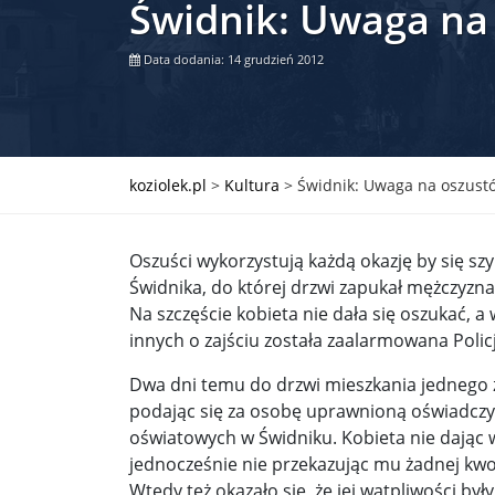
Świdnik: Uwaga na
Władimir Putin po ultimatum Donalda Trumpa: U
Data dodania: 14 grudzień 2012
Przemysław Czarnek ujawnia, z jakimi partiami Pi
Są wyniki rekrytacji na SGGW. Uczelnia będzie wa
Były prezydent Korei Płd. nie dał się przesłuchać.
koziolek.pl
>
Kultura
>
Świdnik: Uwaga na oszust
Robert Wilson nie żyje. Pracował z Lady Gagą, To
Oszuści wykorzystują każdą okazję by się sz
Pierwszy kraj UE zakazuje eksportu broni do Izrae
Świdnika, do której drzwi zapukał mężczyzna
Na szczęście kobieta nie dała się oszukać, a
Okrągły stół na Białorusi? Przeciwnicy Łukaszenki
innych o zajściu została zaalarmowana Policj
Grażyna Torbicka: Kocham kino, ale kocham też t
Dwa dni temu do drzwi mieszkania jednego z
Estera Flieger: Nie znoszę dyskusji o sensie Pows
podając się za osobę uprawnioną oświadczył
oświatowych w Świdniku. Kobieta nie dając 
Michał Szułdrzyński: Z popiołów aż do chmur. Wa
jednocześnie nie przekazując mu żadnej kwo
Wtedy też okazało się, że jej wątpliwości by
Karol Nawrocki zakończył prace nad strukturą ka