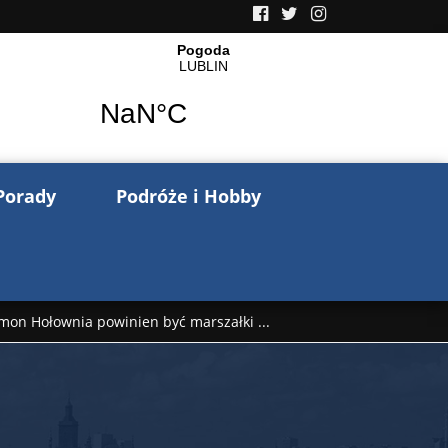
Porady
Podróże i Hobby
mon Hołownia powinien być marszałki ...
nów pisze o wojnie na Ukrainie. Wspo ...
..