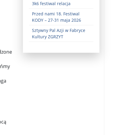
3k6 festiwal relacja
Przed nami 18. Festiwal
KODY – 27-31 maja 2026
Sztywny Pal Azji w Fabryce
Kultury ZGRZYT
wdzone
ez zaangażowania ...
wońmy
fiary ...
aga
Zaproszenie na wystawę: „Uciec z piekła” ...
u potrzebne są historyczne śledztwa ...
s ...
ocą
Gintautas Paluckas odchodz ...