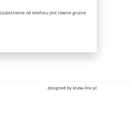
 Uzależnienie od telefonu jest równie groźne
jna Rosji z Ukrainą. Dzień 1254 ...
designed by know-line.pl
Najstarsza muzyka świata ...