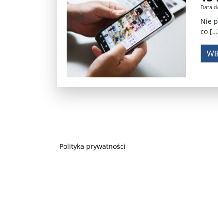
Data d
Władimir Putin po ultimatum Donalda Trumpa: U
Nie p
co […
Przemysław Czarnek ujawnia, z jakimi partiami Pi
WI
Są wyniki rekrytacji na SGGW. Uczelnia będzie wa
Były prezydent Korei Płd. nie dał się przesłuchać.
Robert Wilson nie żyje. Pracował z Lady Gagą, To
Pierwszy kraj UE zakazuje eksportu broni do Izrae
Okrągły stół na Białorusi? Przeciwnicy Łukaszenki
Polityka prywatności
Grażyna Torbicka: Kocham kino, ale kocham też t
Estera Flieger: Nie znoszę dyskusji o sensie Pows
Michał Szułdrzyński: Z popiołów aż do chmur. Wa
Karol Nawrocki zakończył prace nad strukturą ka