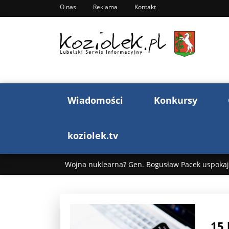
O nas
Reklama
Kontakt
Wiadomości
Konkursy
koziolek.tv
Wojna nuklearna? Gen. Bogusław Pacek uspokaja
Wojna Rosji z Ukrainą. Dzień 1255 ...
Donald T
„Ciao, Goethe!”: Jacek Cygan w podróży do Włoch 
15 
Bogusław Chrabota: Błazeństwa Andrzeja Dudy c