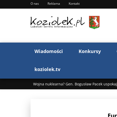
O nas
Reklama
Kontakt
Wiadomości
Konkursy
koziolek.tv
Wojna nuklearna? Gen. Bogusław Pacek uspokaja
Wojna Rosji z Ukrainą. Dzień 1255 ...
Donald T
„Ciao, Goethe!”: Jacek Cygan w podróży do Włoch 
Eur
Bogusław Chrabota: Błazeństwa Andrzeja Dudy c