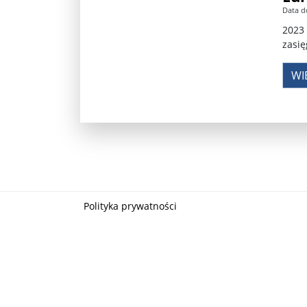
Data d
Władimir Putin po ultimatum Donalda Trumpa: U
2023 
zasię
Przemysław Czarnek ujawnia, z jakimi partiami Pi
WI
Są wyniki rekrytacji na SGGW. Uczelnia będzie wa
Były prezydent Korei Płd. nie dał się przesłuchać.
Robert Wilson nie żyje. Pracował z Lady Gagą, To
Pierwszy kraj UE zakazuje eksportu broni do Izrae
Okrągły stół na Białorusi? Przeciwnicy Łukaszenki
Polityka prywatności
Grażyna Torbicka: Kocham kino, ale kocham też t
Estera Flieger: Nie znoszę dyskusji o sensie Pows
Michał Szułdrzyński: Z popiołów aż do chmur. Wa
Karol Nawrocki zakończył prace nad strukturą ka