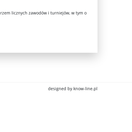
rzem licznych zawodów i turniejów, w tym o
jna Rosji z Ukrainą. Dzień 1254 ...
designed by know-line.pl
Najstarsza muzyka świata ...