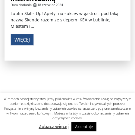
Data dodania:
18 czerwiec 2024
Lublin Skills Up! Apetyt na sukces w gastro – pod taką
nazwą Skende razem ze sklepem IKEA w Lublinie,
Miastem […]
WIĘCEJ
Polityka prywatności
W ramach naszej strony stosujemy pliki cookies w celu świadczenia usług na najwyższym
designed by know-line.pl
poziomie, dzięki czemu dostosowuje się ona do Twoich indywidualnych potrzeb.
Korzystanie z witryny bez zmiany ustawień cookies oznacza, że będą one zamieszczane
w Twoim urządzeniu końcowym. Możesz w każdym czasie dokonać zmiany ustawień
dotyczących cookies.
Zobacz więcej
Akceptuję