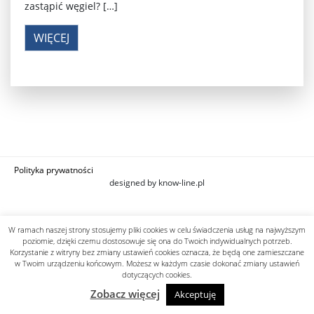
zastąpić węgiel? […]
WIĘCEJ
Polityka prywatności
designed by know-line.pl
W ramach naszej strony stosujemy pliki cookies w celu świadczenia usług na najwyższym
poziomie, dzięki czemu dostosowuje się ona do Twoich indywidualnych potrzeb.
Korzystanie z witryny bez zmiany ustawień cookies oznacza, że będą one zamieszczane
w Twoim urządzeniu końcowym. Możesz w każdym czasie dokonać zmiany ustawień
dotyczących cookies.
Zobacz więcej
Akceptuję