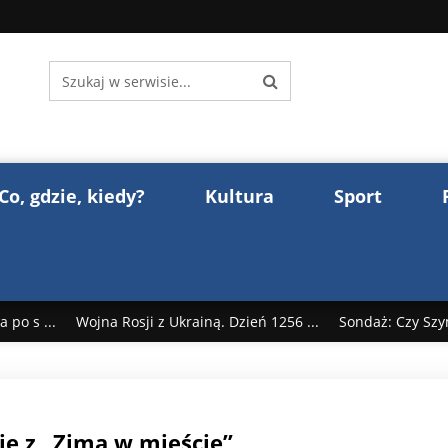
Co, gdzie, kiedy?
Kultura
Sport
 po s ...
Wojna Rosji z Ukrainą. Dzień 1256 ...
Sondaż: Czy Szy
rump reaguje na słowa Dmitrija Miedwiediew ...
Donald Trump z
śl ...
Polak premierem Litwy? Robert Duchniewicz na krótk ...
ie z „Zimą w mieście”
zy TV ...
ABW zatrzymała szpiega. „Dopadniemy każdego. Racze .