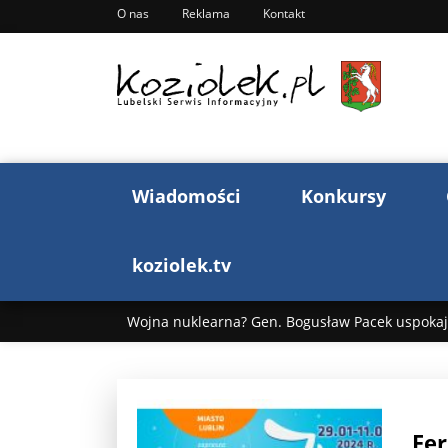
O nas
Reklama
Kontakt
Wiadomości
Konkursy
koziolek.tv
Wojna nuklearna? Gen. Bogusław Pacek uspokaja
Wojna Rosji z Ukrainą. Dzień 1255 ...
Donald T
„Ciao, Goethe!”: Jacek Cygan w podróży do Włoch 
Fer
Bogusław Chrabota: Błazeństwa Andrzeja Dudy c