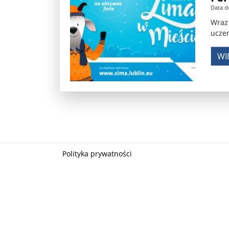
Data d
Władimir Putin po ultimatum Donalda Trumpa: U
Wraz 
uczen
Przemysław Czarnek ujawnia, z jakimi partiami Pi
WI
Są wyniki rekrytacji na SGGW. Uczelnia będzie wa
Były prezydent Korei Płd. nie dał się przesłuchać.
Robert Wilson nie żyje. Pracował z Lady Gagą, To
Pierwszy kraj UE zakazuje eksportu broni do Izrae
Okrągły stół na Białorusi? Przeciwnicy Łukaszenki
Polityka prywatności
Grażyna Torbicka: Kocham kino, ale kocham też t
Estera Flieger: Nie znoszę dyskusji o sensie Pows
Michał Szułdrzyński: Z popiołów aż do chmur. Wa
Karol Nawrocki zakończył prace nad strukturą ka