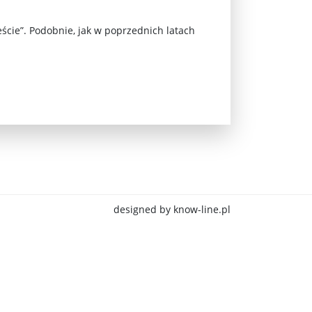
eście”. Podobnie, jak w poprzednich latach
jna Rosji z Ukrainą. Dzień 1254 ...
designed by know-line.pl
Najstarsza muzyka świata ...