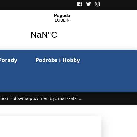
Porady
Podróże i Hobby
mon Hołownia powinien być marszałki ...
nów pisze o wojnie na Ukrainie. Wspo ...
..