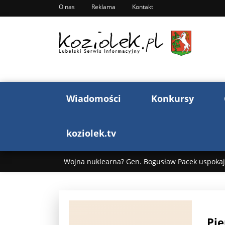
O nas
Reklama
Kontakt
Wiadomości
Konkursy
koziolek.tv
Wojna nuklearna? Gen. Bogusław Pacek uspokaja
Wojna Rosji z Ukrainą. Dzień 1255 ...
Donald T
„Ciao, Goethe!”: Jacek Cygan w podróży do Włoch 
Pie
Bogusław Chrabota: Błazeństwa Andrzeja Dudy c