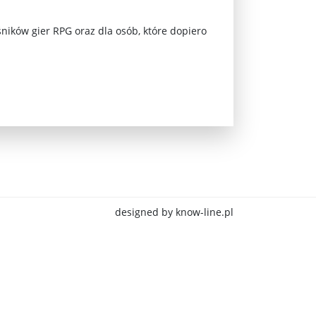
śników gier RPG oraz dla osób, które dopiero
jna Rosji z Ukrainą. Dzień 1254 ...
designed by know-line.pl
Najstarsza muzyka świata ...