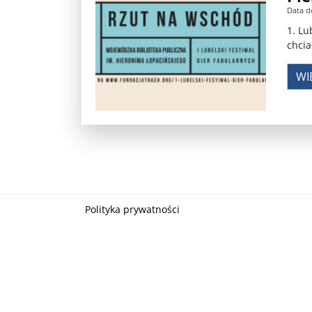
Data d
Władimir Putin po ultimatum Donalda Trumpa: U
1. Lu
chcia
Przemysław Czarnek ujawnia, z jakimi partiami Pi
WI
Są wyniki rekrytacji na SGGW. Uczelnia będzie wa
Były prezydent Korei Płd. nie dał się przesłuchać.
Robert Wilson nie żyje. Pracował z Lady Gagą, To
Pierwszy kraj UE zakazuje eksportu broni do Izrae
Okrągły stół na Białorusi? Przeciwnicy Łukaszenki
Polityka prywatności
Grażyna Torbicka: Kocham kino, ale kocham też t
Estera Flieger: Nie znoszę dyskusji o sensie Pows
Michał Szułdrzyński: Z popiołów aż do chmur. Wa
Karol Nawrocki zakończył prace nad strukturą ka