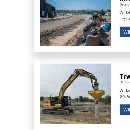
Data d
Władimir Putin po ultimatum Donalda Trumpa: U
W dzi
się t
Przemysław Czarnek ujawnia, z jakimi partiami Pi
WI
Są wyniki rekrytacji na SGGW. Uczelnia będzie wa
Były prezydent Korei Płd. nie dał się przesłuchać.
Robert Wilson nie żyje. Pracował z Lady Gagą, To
Pierwszy kraj UE zakazuje eksportu broni do Izrae
Trw
Okrągły stół na Białorusi? Przeciwnicy Łukaszenki
Data d
W dzi
Grażyna Torbicka: Kocham kino, ale kocham też t
’80. 
Estera Flieger: Nie znoszę dyskusji o sensie Pows
WI
Michał Szułdrzyński: Z popiołów aż do chmur. Wa
Karol Nawrocki zakończył prace nad strukturą ka