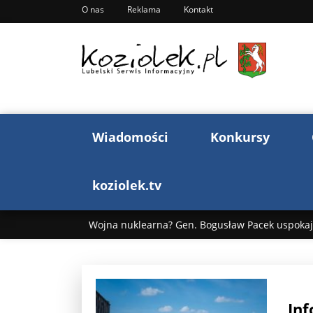
O nas
Reklama
Kontakt
Wiadomości
Konkursy
koziolek.tv
Wojna nuklearna? Gen. Bogusław Pacek uspokaja
Wojna Rosji z Ukrainą. Dzień 1255 ...
Donald T
„Ciao, Goethe!”: Jacek Cygan w podróży do Włoch 
Inf
Bogusław Chrabota: Błazeństwa Andrzeja Dudy c