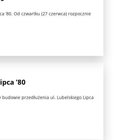
ca ’80. Od czwartku (27 czerwca) rozpocznie
jna Rosji z Ukrainą. Dzień 1254 ...
ipca ’80
zy budowie przedłużenia ul. Lubelskiego Lipca
Najstarsza muzyka świata ...