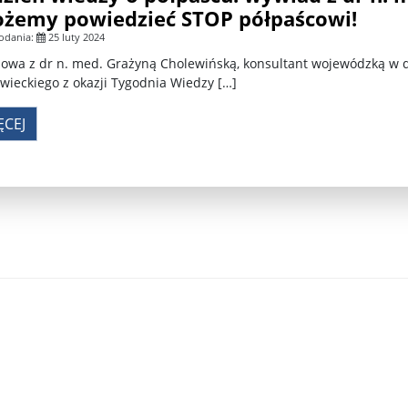
żemy powiedzieć STOP półpaścowi!
krain ...
TSUE uderza w plan Giorgii Meloni, by odsyłać imig ...
odania:
25 luty 2024
owa z dr n. med. Grażyną Cholewińską, konsultant wojewódzką w 
S ...
Nowa metoda walki z kłusownictwem. Nosorożcom wstr ...
ieckiego z okazji Tygodnia Wiedzy […]
lc ...
Sondaż na Węgrzech: Viktor Orbán ma powody do niep ...
ĘCEJ
 ...
Nieznane tajemnice Powstania Warszawskiego. Jan Oł ...
me ...
Salwador: Prezydent będzie mógł rządzić do śmierci ...
l ...
Donald Trump zaostrza wojnę celną z Kanadą. Biały ...
Wo
 ...
Demokraci uczą się nowego języka. Wzorują się na D ...
eat ...
Sondaż: Czy Powstanie Warszawskie było potrzebne i ...
t ...
Wanda Traczyk-Stawska: Szczucie dziś na Niemców to ...
rsz ...
Kard. Konrad Krajewski o słowach „Polska dla Polak ...
nce ...
Urszula Rusecka z PiS krytykuje Grzegorza Brauna. ...