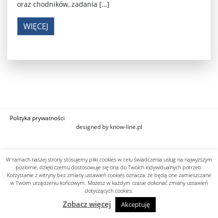
oraz chodników, zadania […]
WIĘCEJ
Polityka prywatności
designed by know-line.pl
W ramach naszej strony stosujemy pliki cookies w celu świadczenia usług na najwyższym
poziomie, dzięki czemu dostosowuje się ona do Twoich indywidualnych potrzeb.
Korzystanie z witryny bez zmiany ustawień cookies oznacza, że będą one zamieszczane
w Twoim urządzeniu końcowym. Możesz w każdym czasie dokonać zmiany ustawień
dotyczących cookies.
Zobacz więcej
Akceptuję