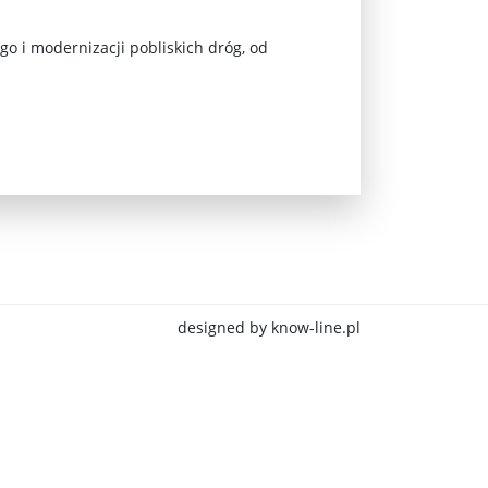
o i modernizacji pobliskich dróg, od
jna Rosji z Ukrainą. Dzień 1254 ...
designed by know-line.pl
Najstarsza muzyka świata ...