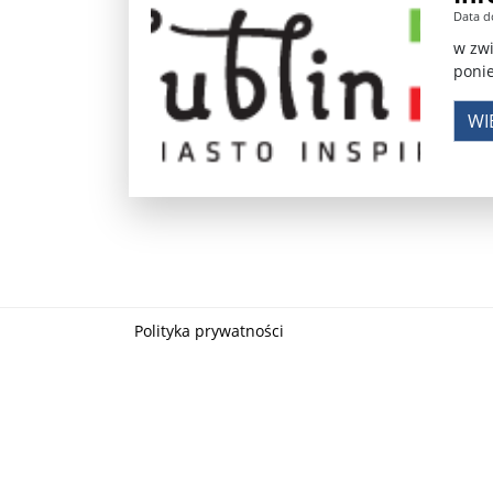
Data d
Władimir Putin po ultimatum Donalda Trumpa: U
w zwi
ponie
Przemysław Czarnek ujawnia, z jakimi partiami Pi
WI
Są wyniki rekrytacji na SGGW. Uczelnia będzie wa
Były prezydent Korei Płd. nie dał się przesłuchać.
Robert Wilson nie żyje. Pracował z Lady Gagą, To
Pierwszy kraj UE zakazuje eksportu broni do Izrae
Okrągły stół na Białorusi? Przeciwnicy Łukaszenki
Polityka prywatności
Grażyna Torbicka: Kocham kino, ale kocham też t
Estera Flieger: Nie znoszę dyskusji o sensie Pows
Michał Szułdrzyński: Z popiołów aż do chmur. Wa
Karol Nawrocki zakończył prace nad strukturą ka