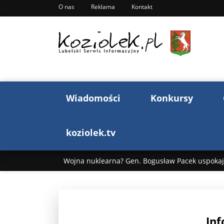
O nas
Reklama
Kontakt
Wiadomości
Konkursy
koziolek.tv
Wojna nuklearna? Gen. Bogusław Pacek uspokaja
Wojna Rosji z Ukrainą. Dzień 1255 ...
Donald T
„Ciao, Goethe!”: Jacek Cygan w podróży do Włoch 
Inf
Bogusław Chrabota: Błazeństwa Andrzeja Dudy c