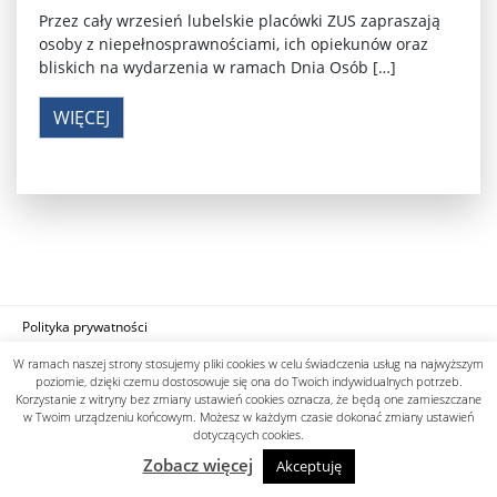
Przez cały wrzesień lubelskie placówki ZUS zapraszają
osoby z niepełnosprawnościami, ich opiekunów oraz
bliskich na wydarzenia w ramach Dnia Osób […]
WIĘCEJ
Polityka prywatności
designed by know-line.pl
W ramach naszej strony stosujemy pliki cookies w celu świadczenia usług na najwyższym
poziomie, dzięki czemu dostosowuje się ona do Twoich indywidualnych potrzeb.
Korzystanie z witryny bez zmiany ustawień cookies oznacza, że będą one zamieszczane
w Twoim urządzeniu końcowym. Możesz w każdym czasie dokonać zmiany ustawień
dotyczących cookies.
Zobacz więcej
Akceptuję