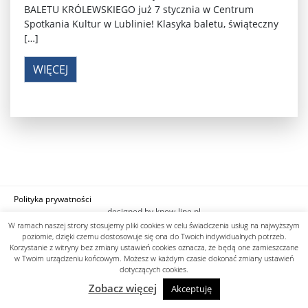
BALETU KRÓLEWSKIEGO już 7 stycznia w Centrum
Spotkania Kultur w Lublinie! Klasyka baletu, świąteczny
[…]
WIĘCEJ
Polityka prywatności
designed by know-line.pl
W ramach naszej strony stosujemy pliki cookies w celu świadczenia usług na najwyższym
poziomie, dzięki czemu dostosowuje się ona do Twoich indywidualnych potrzeb.
Korzystanie z witryny bez zmiany ustawień cookies oznacza, że będą one zamieszczane
w Twoim urządzeniu końcowym. Możesz w każdym czasie dokonać zmiany ustawień
dotyczących cookies.
Zobacz więcej
Akceptuję