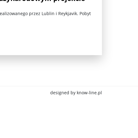
ealizowanego przez Lublin i Reykjavik. Pobyt
jna Rosji z Ukrainą. Dzień 1254 ...
designed by know-line.pl
Najstarsza muzyka świata ...