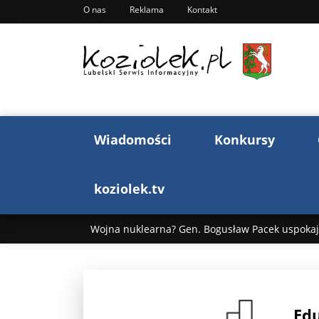
O nas
Reklama
Kontakt
Wiadomości
Konkursy
koziolek.tv
Wojna nuklearna? Gen. Bogusław Pacek uspokaja
Wojna Rosji z Ukrainą. Dzień 1255 ...
Donald T
„Ciao, Goethe!”: Jacek Cygan w podróży do Włoch 
Edu
Bogusław Chrabota: Błazeństwa Andrzeja Dudy c