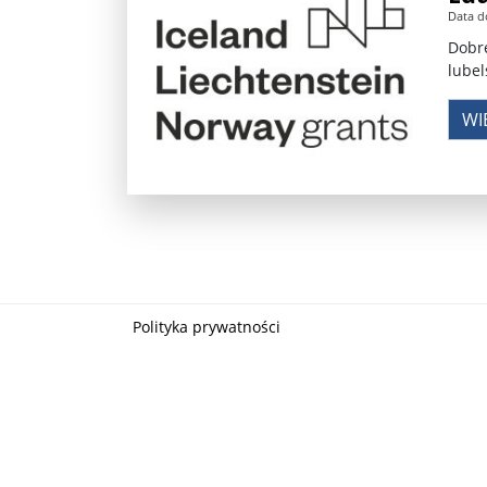
Data d
Władimir Putin po ultimatum Donalda Trumpa: U
Dobre
lubel
Przemysław Czarnek ujawnia, z jakimi partiami Pi
WI
Są wyniki rekrytacji na SGGW. Uczelnia będzie wa
Były prezydent Korei Płd. nie dał się przesłuchać.
Robert Wilson nie żyje. Pracował z Lady Gagą, To
Pierwszy kraj UE zakazuje eksportu broni do Izrae
Okrągły stół na Białorusi? Przeciwnicy Łukaszenki
Polityka prywatności
Grażyna Torbicka: Kocham kino, ale kocham też t
Estera Flieger: Nie znoszę dyskusji o sensie Pows
Michał Szułdrzyński: Z popiołów aż do chmur. Wa
Karol Nawrocki zakończył prace nad strukturą ka