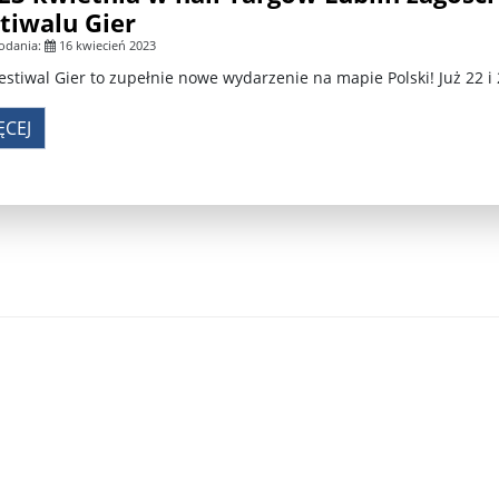
tiwalu Gier
krain ...
TSUE uderza w plan Giorgii Meloni, by odsyłać imig ...
odania:
16 kwiecień 2023
estiwal Gier to zupełnie nowe wydarzenie na mapie Polski! Już 22 i
S ...
Nowa metoda walki z kłusownictwem. Nosorożcom wstr ...
ĘCEJ
lc ...
Sondaż na Węgrzech: Viktor Orbán ma powody do niep ...
 ...
Nieznane tajemnice Powstania Warszawskiego. Jan Oł ...
me ...
Salwador: Prezydent będzie mógł rządzić do śmierci ...
l ...
Donald Trump zaostrza wojnę celną z Kanadą. Biały ...
Wo
 ...
Demokraci uczą się nowego języka. Wzorują się na D ...
eat ...
Sondaż: Czy Powstanie Warszawskie było potrzebne i ...
t ...
Wanda Traczyk-Stawska: Szczucie dziś na Niemców to ...
rsz ...
Kard. Konrad Krajewski o słowach „Polska dla Polak ...
nce ...
Urszula Rusecka z PiS krytykuje Grzegorza Brauna. ...