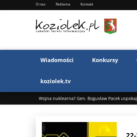
O nas
Reklama
Kontakt
Wiadomości
Konkursy
koziolek.tv
Wojna nuklearna? Gen. Bogusław Pacek uspokaja
Wojna Rosji z Ukrainą. Dzień 1255 ...
Donald T
„Ciao, Goethe!”: Jacek Cygan w podróży do Włoch 
22-
Bogusław Chrabota: Błazeństwa Andrzeja Dudy c