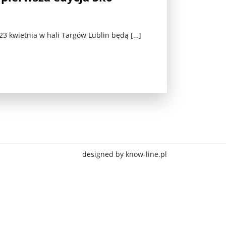
 23 kwietnia w hali Targów Lublin będą […]
jna Rosji z Ukrainą. Dzień 1254 ...
designed by know-line.pl
Najstarsza muzyka świata ...