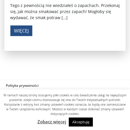
Tego z pewnością nie wiedziałeś o zapachach. Przekonaj
się, jak można smakować przez zapach! Mogłoby się
wydawać, że smak potraw […]
WIĘCEJ
Polityka prywatności
designed by know-line.pl
W ramach naszej strony stosujemy pliki cookies w celu świadczenia usług na najwyższym
poziomie, dzięki czemu dostosowuje się ona do Twoich indywidualnych potrzeb.
Korzystanie z witryny bez zmiany ustawień cookies oznacza, że będą one zamieszczane
w Twoim urządzeniu końcowym. Możesz w każdym czasie dokonać zmiany ustawień
dotyczących cookies.
Zobacz więcej
Akceptuję