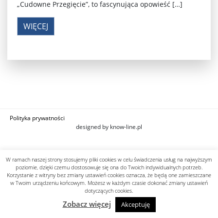
„Cudowne Przegięcie”, to fascynująca opowieść […]
WIĘCEJ
Polityka prywatności
designed by know-line.pl
W ramach naszej strony stosujemy pliki cookies w celu świadczenia usług na najwyższym
poziomie, dzięki czemu dostosowuje się ona do Twoich indywidualnych potrzeb.
Korzystanie z witryny bez zmiany ustawień cookies oznacza, że będą one zamieszczane
w Twoim urządzeniu końcowym. Możesz w każdym czasie dokonać zmiany ustawień
dotyczących cookies.
Zobacz więcej
Akceptuję