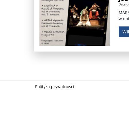
Data d
Władimir Putin po ultimatum Donalda Trumpa: U
MARA
w dni
Przemysław Czarnek ujawnia, z jakimi partiami Pi
WI
Są wyniki rekrytacji na SGGW. Uczelnia będzie wa
Były prezydent Korei Płd. nie dał się przesłuchać.
Robert Wilson nie żyje. Pracował z Lady Gagą, To
Pierwszy kraj UE zakazuje eksportu broni do Izrae
Okrągły stół na Białorusi? Przeciwnicy Łukaszenki
Polityka prywatności
Grażyna Torbicka: Kocham kino, ale kocham też t
Estera Flieger: Nie znoszę dyskusji o sensie Pows
Michał Szułdrzyński: Z popiołów aż do chmur. Wa
Karol Nawrocki zakończył prace nad strukturą ka