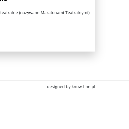
eatralne (nazywane Maratonami Teatralnymi)
jna Rosji z Ukrainą. Dzień 1254 ...
designed by know-line.pl
Najstarsza muzyka świata ...