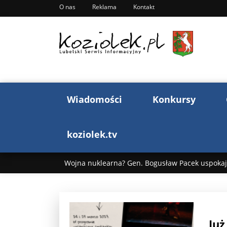
O nas
Reklama
Kontakt
Wiadomości
Konkursy
koziolek.tv
Wojna nuklearna? Gen. Bogusław Pacek uspokaja
Wojna Rosji z Ukrainą. Dzień 1255 ...
Donald T
„Ciao, Goethe!”: Jacek Cygan w podróży do Włoch 
Już
Bogusław Chrabota: Błazeństwa Andrzeja Dudy c